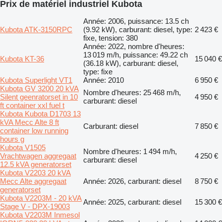
Prix de matériel industriel Kubota
Année: 2006, puissance: 13.5 ch
Kubota ATK-3150RPC
(9.92 kW), carburant: diesel, type:
2 423 €
fixe, tension: 380
Année: 2022, nombre d'heures:
13 019 m/h, puissance: 49.22 ch
Kubota KT-36
15 040 €
(36.18 kW), carburant: diesel,
type: fixe
Kubota Superlight VT1
Année: 2010
6 950 €
Kubota GV 3200 20 kVA
Nombre d'heures: 25 468 m/h,
Silent geenratorset in 10
4 950 €
carburant: diesel
ft container xxl fuel t
Kubota Kubota D1703 13
kVA Mecc Alte 8 ft
Carburant: diesel
7 850 €
container low running
hours g
Kubota V1505
Nombre d'heures: 1 494 m/h,
Vrachtwagen aggregaat
4 250 €
carburant: diesel
12.5 kVA generatorset
Kubota V2203 20 kVA
Mecc Alte aggregaat
Année: 2026, carburant: diesel
8 750 €
generatorset
Kubota V2203M - 20 kVA
Année: 2025, carburant: diesel
15 300 €
Stage V - DPX-19003
Kubota V2203M Inmesol