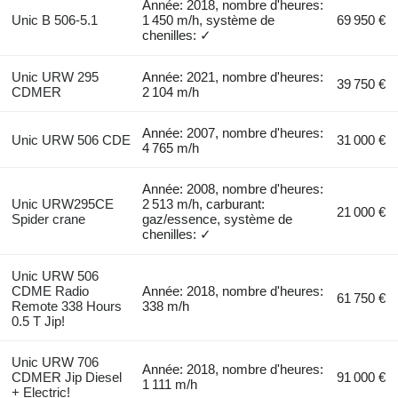
Année: 2018, nombre d'heures:
Unic B 506-5.1
1 450 m/h, système de
69 950 €
chenilles: ✓
Unic URW 295
Année: 2021, nombre d'heures:
39 750 €
CDMER
2 104 m/h
Année: 2007, nombre d'heures:
Unic URW 506 CDE
31 000 €
4 765 m/h
Année: 2008, nombre d'heures:
Unic URW295CE
2 513 m/h, carburant:
21 000 €
Spider crane
gaz/essence, système de
chenilles: ✓
Unic URW 506
CDME Radio
Année: 2018, nombre d'heures:
61 750 €
Remote 338 Hours
338 m/h
0.5 T Jip!
Unic URW 706
Année: 2018, nombre d'heures:
CDMER Jip Diesel
91 000 €
1 111 m/h
+ Electric!