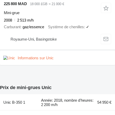
225 800 MAD
18 000 £GB
≈ 21 000 €
Mini-grue
2008
2 513 m/h
Carburant
gaz/essence
Système de chenilles
✓
Royaume-Uni, Basingstoke
Informations sur Unic
Prix de mini-grues Unic
Année: 2018, nombre d'heures:
Unic B-350 1
54 950 €
2 200 m/h