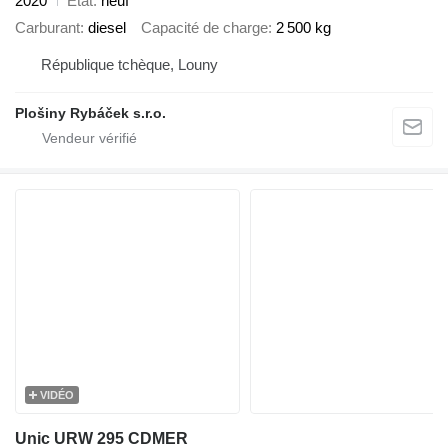
2020
État
neuf
Carburant
diesel
Capacité de charge
2 500 kg
République tchèque, Louny
Plošiny Rybáček s.r.o.
VIDÉO
Unic URW 295 CDMER