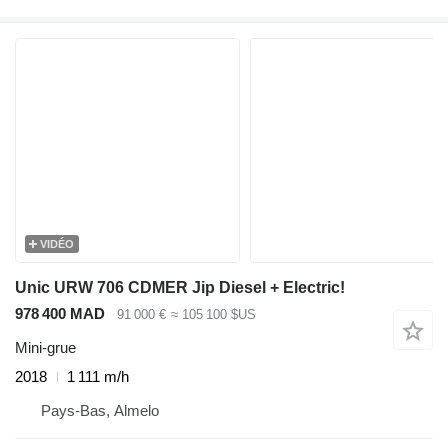
VIDÉO
Unic URW 706 CDMER Jip Diesel + Electric!
978 400 MAD
91 000 €
≈ 105 100 $US
Mini-grue
2018
1 111 m/h
Pays-Bas, Almelo