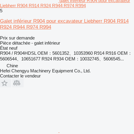
galet inférieur R904 pour excavateur
Liebherr R904 R914 R924 R944 R974 R994
5
Galet inférieur R904 pour excavateur Liebherr R904 R914
R924 R944 R974 R994
Prix sur demande
Pièce détachée - galet inférieur
État
neuf
R904 / R904HDSL OEM：5601352、10353960 R914 R916 OEM：
5606544、10651677 R924 R934 OEM：10032745、5606545...
Chine
Hefei Chengyu Machinery Equipment Co., Ltd.
Contacter le vendeur