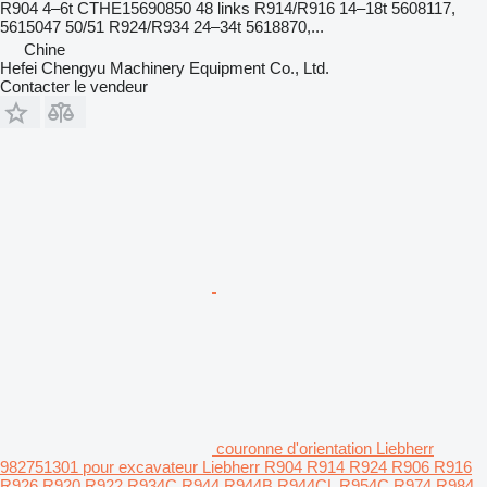
R904 4–6t CTHE15690850 48 links R914/R916 14–18t 5608117,
5615047 50/51 R924/R934 24–34t 5618870,...
Chine
Hefei Chengyu Machinery Equipment Co., Ltd.
Contacter le vendeur
couronne d'orientation Liebherr
982751301 pour excavateur Liebherr R904 R914 R924 R906 R916
R926 R920 R922 R934C R944 R944B R944CL R954C R974 R984