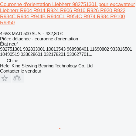
Couronne d'orientation Liebherr 982751301 pour excavateur
Liebherr R904 R914 R924 R906 R916 R926 R920 R922
R934C R944 R944B R944CL R954C R974 R984 R9100
R9350
4 653 MAD
500 $US
≈ 432,80 €
Pièce détachée - couronne d'orientation
État
neuf
982751301 932833001 10813543 968988401 11690802 933816501
10490519 933628601 932178201 939627701...
Chine
Hefei King Slewing Bearing Technology Co.,Ltd
Contacter le vendeur