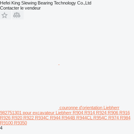
Hefei King Slewing Bearing Technology Co.,Ltd
Contacter le vendeur
couronne d'orientation Liebherr
982751301 pour excavateur Liebherr R904 R914 R924 R906 R916
R926 R920 R922 R934C R944 R944B R944CL R954C R974 R984
R9100 R9350
4