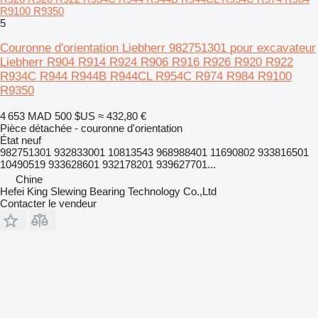
R9100 R9350
5
Couronne d'orientation Liebherr 982751301 pour excavateur
Liebherr R904 R914 R924 R906 R916 R926 R920 R922
R934C R944 R944B R944CL R954C R974 R984 R9100
R9350
4 653 MAD
500 $US
≈ 432,80 €
Pièce détachée - couronne d'orientation
État
neuf
982751301 932833001 10813543 968988401 11690802 933816501
10490519 933628601 932178201 939627701...
Chine
Hefei King Slewing Bearing Technology Co.,Ltd
Contacter le vendeur