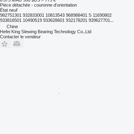
Pièce détachée - couronne d'orientation
État
neuf
982751301 932833001 10813543 968988401 S 11690802
933816501 10490519 933628601 932178201 939627701...
Chine
Hefei King Slewing Bearing Technology Co.,Ltd
Contacter le vendeur