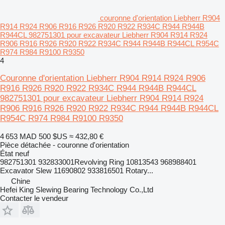
couronne d'orientation Liebherr R904
R914 R924 R906 R916 R926 R920 R922 R934C R944 R944B
R944CL 982751301 pour excavateur Liebherr R904 R914 R924
R906 R916 R926 R920 R922 R934C R944 R944B R944CL R954C
R974 R984 R9100 R9350
4
Couronne d'orientation Liebherr R904 R914 R924 R906
R916 R926 R920 R922 R934C R944 R944B R944CL
982751301 pour excavateur Liebherr R904 R914 R924
R906 R916 R926 R920 R922 R934C R944 R944B R944CL
R954C R974 R984 R9100 R9350
4 653 MAD
500 $US
≈ 432,80 €
Pièce détachée - couronne d'orientation
État
neuf
982751301 932833001Revolving Ring 10813543 968988401
Excavator Slew 11690802 933816501 Rotary...
Chine
Hefei King Slewing Bearing Technology Co.,Ltd
Contacter le vendeur