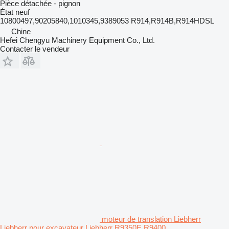
Pièce détachée - pignon
État
neuf
10800497,90205840,1010345,9389053 R914,R914B,R914HDSL
Chine
Hefei Chengyu Machinery Equipment Co., Ltd.
Contacter le vendeur
moteur de translation Liebherr
Liebherr pour excavateur Liebherr R9350E R9400