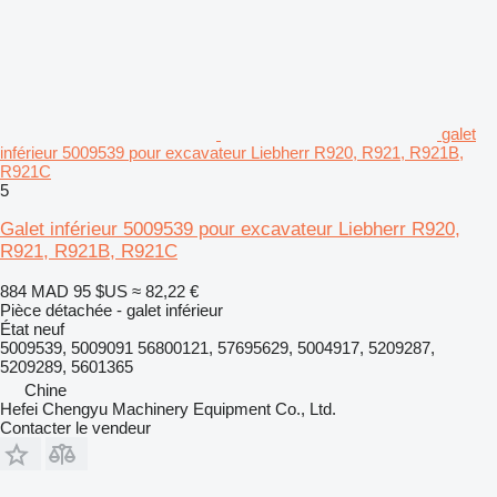
galet
inférieur 5009539 pour excavateur Liebherr R920, R921, R921B,
R921C
5
Galet inférieur 5009539 pour excavateur Liebherr R920,
R921, R921B, R921C
884 MAD
95 $US
≈ 82,22 €
Pièce détachée - galet inférieur
État
neuf
5009539, 5009091 56800121, 57695629, 5004917, 5209287,
5209289, 5601365
Chine
Hefei Chengyu Machinery Equipment Co., Ltd.
Contacter le vendeur