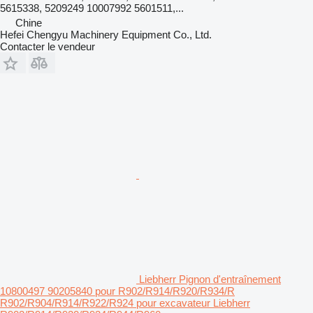
5615338, 5209249 10007992 5601511,...
Chine
Hefei Chengyu Machinery Equipment Co., Ltd.
Contacter le vendeur
Liebherr Pignon d'entraînement
10800497 90205840 pour R902/R914/R920/R934/R
R902/R904/R914/R922/R924 pour excavateur Liebherr