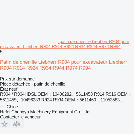
patin de chenille Liebherr R904 pour
excavateur Liebherr R904 R914 R924 R934 R944 R974 R994
5
Patin de chenille Liebherr R904 pour excavateur Liebherr
R904 R914 R924 R934 R944 R974 R994
Prix sur demande
Pièce détachée - patin de chenille
État
neuf
R904 / R904HDSL OEM：10496282、5611458 R914 R916 OEM：
5611459、10496283 R924 R934 OEM：5611460、11053583...
Chine
Hefei Chengyu Machinery Equipment Co., Ltd.
Contacter le vendeur