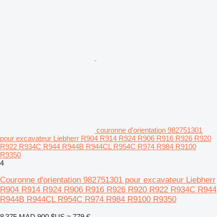
couronne d'orientation 982751301
pour excavateur Liebherr R904 R914 R924 R906 R916 R926 R920
R922 R934C R944 R944B R944CL R954C R974 R984 R9100
R9350
4
Couronne d'orientation 982751301 pour excavateur Liebherr
R904 R914 R924 R906 R916 R926 R920 R922 R934C R944
R944B R944CL R954C R974 R984 R9100 R9350
8 375 MAD
900 $US
≈ 779 €