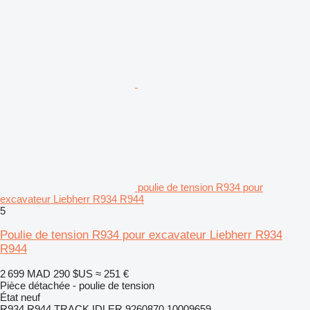
poulie de tension R934 pour
excavateur Liebherr R934 R944
5
Poulie de tension R934 pour excavateur Liebherr R934
R944
2 699 MAD
290 $US
≈ 251 €
Pièce détachée - poulie de tension
État
neuf
R934 R944 TRACK IDLER 9260870 10009659