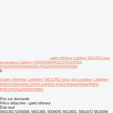
galet inférieur Liebherr 5601352 pour
excavateur Liebherr R902/R904/R912/R914/R916
R942/R944/R946/R950 R952/R954/R956/R960
6
Galet inférieur Liebherr 5601352 pour excavateur Liebherr
R902/R904/R912/R914/R916 R942/R944/R946/R950
R952/R954/R956/R960
Prix sur demande
Pièce détachée - galet inférieur
État
neuf
5601352 5205008, 5601365, 5009091 5612651, 5601872 5618394