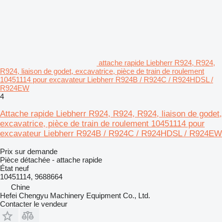
attache rapide Liebherr R924, R924,
R924, liaison de godet, excavatrice, pièce de train de roulement
10451114 pour excavateur Liebherr R924B / R924C / R924HDSL /
R924EW
4
Attache rapide Liebherr R924, R924, R924, liaison de godet,
excavatrice, pièce de train de roulement 10451114 pour
excavateur Liebherr R924B / R924C / R924HDSL / R924EW
Prix sur demande
Pièce détachée - attache rapide
État
neuf
10451114, 9688664
Chine
Hefei Chengyu Machinery Equipment Co., Ltd.
Contacter le vendeur