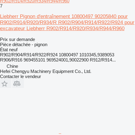
R902/R914/R920/R934/R944/R960
7
Liebherr Pignon d'entraînement 10800497 90205840 pour
R902/R914/R920/R934/R R902/R904/R914/R922/R924 pour
excavateur Liebherr R902/R914/R920/R934/R944/R960
Prix sur demande
Pièce détachée - pignon
État
neuf
R902/R904/R914/R922/R924 10800497 1010345,9389053
R906/R916 969455101 969524001,90022900 R912/R914...
Chine
Hefei Chengyu Machinery Equipment Co., Ltd.
Contacter le vendeur