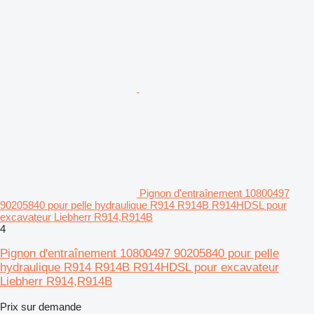
Pignon d'entraînement 10800497
90205840 pour pelle hydraulique R914 R914B R914HDSL pour
excavateur Liebherr R914,R914B
4
Pignon d'entraînement 10800497 90205840 pour pelle
hydraulique R914 R914B R914HDSL pour excavateur
Liebherr R914,R914B
Prix sur demande