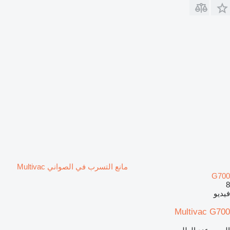
مانع التسرب في الصواني Multivac
G700
8
فيديو
Multivac G700