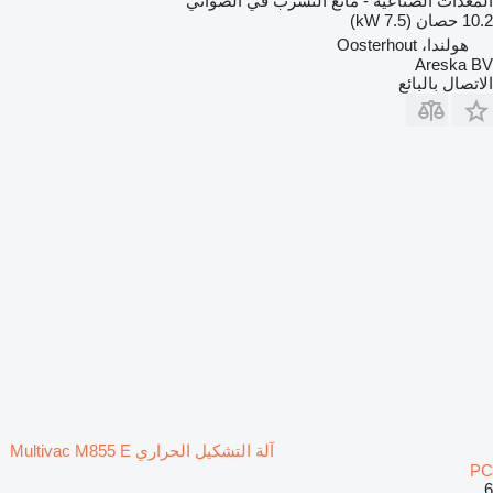
المعدات الصناعية - مانع التسرب في الصواني
10.2 حصان (7.5 kW)
هولندا، Oosterhout
Areska BV
الاتصال بالبائع
آلة التشكيل الحراري Multivac M855 E
PC
6