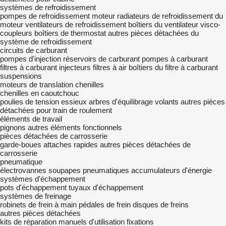
systèmes de refroidissement
pompes de refroidissement moteur
radiateurs de refroidissement du
moteur
ventilateurs de refroidissement
boîtiers du ventilateur
visco-
coupleurs
boîtiers de thermostat
autres pièces détachées du
système de refroidissement
circuits de carburant
pompes d'injection
réservoirs de carburant
pompes à carburant
filtres à carburant
injecteurs
filtres à air
boîtiers du filtre à carburant
suspensions
moteurs de translation
chenilles
chenilles en caoutchouc
poulies de tension
essieux
arbres d'équilibrage
volants
autres pièces
détachées pour train de roulement
éléments de travail
pignons
autres éléments fonctionnels
pièces détachées de carrosserie
garde-boues
attaches rapides
autres pièces détachées de
carrosserie
pneumatique
électrovannes
soupapes pneumatiques
accumulateurs d'énergie
systèmes d'échappement
pots d'échappement
tuyaux d'échappement
systèmes de freinage
robinets de frein à main
pédales de frein
disques de freins
autres pièces détachées
kits de réparation
manuels d'utilisation
fixations