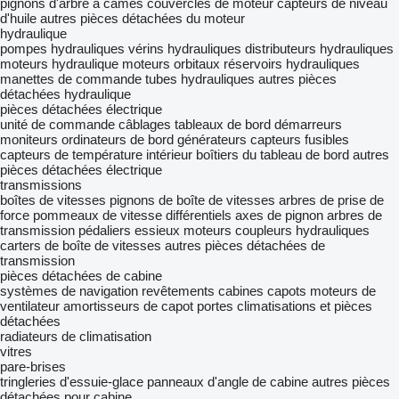
pignons d'arbre à cames
couvercles de moteur
capteurs de niveau
d'huile
autres pièces détachées du moteur
hydraulique
pompes hydrauliques
vérins hydrauliques
distributeurs hydrauliques
moteurs hydraulique
moteurs orbitaux
réservoirs hydrauliques
manettes de commande
tubes hydrauliques
autres pièces
détachées hydraulique
pièces détachées électrique
unité de commande
câblages
tableaux de bord
démarreurs
moniteurs
ordinateurs de bord
générateurs
capteurs
fusibles
capteurs de température intérieur
boîtiers du tableau de bord
autres
pièces détachées électrique
transmissions
boîtes de vitesses
pignons de boîte de vitesses
arbres de prise de
force
pommeaux de vitesse
différentiels
axes de pignon
arbres de
transmission
pédaliers
essieux moteurs
coupleurs hydrauliques
carters de boîte de vitesses
autres pièces détachées de
transmission
pièces détachées de cabine
systèmes de navigation
revêtements
cabines
capots
moteurs de
ventilateur
amortisseurs de capot
portes
climatisations et pièces
détachées
radiateurs de climatisation
vitres
pare-brises
tringleries d'essuie-glace
panneaux d'angle de cabine
autres pièces
détachées pour cabine