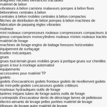
araignées
nacelles élévatrices tractables
matériel de béton
vibrateurs à béton
camions malaxeurs
pompes à béton fixes
bétonnières
centrales à béton
centrales à béton mobiles
centrales à béton compactes
flèches de distribution de béton
pompes à béton
machines de
fabrication de parpaing
règles vibrantes
rouleaux
mini rouleaux compresseurs
rouleaux compresseurs
compacteurs à
pneus
compacteurs monocylindres
rouleaux mixtes
rouleaux tractés
matériel de forage
machines de forage
engins de battage
foreuses horizontales
équipement de surfaçage
truelles mécaniques
grues
grues tout-terrain
grues mobiles
grues à portique
grues sur chenilles
grues à tour à montage automatisé
équipements
accessoires pour matériel TP
godets
godets d'excavatrices
godets frontaux
godets de nivellement
godets
de mini-pelle
godets concasseurs
godets cribleurs
marteaux hydrauliques
outils de forage
tarières
trépans
tubes de forage
autres outils de forage
contrepoids d'excavateur
dents de déroctage
lames de pelleteuse
électro-aimants de levage
pelles portées
matériel de levage
élingues de levage
autre matériel de levage