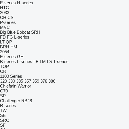
E-series
H-series
HTC
2033
CH
CS
P-series
MVC
Big Blue
Bobcat
SRH
FD
FG
L-series
LT
QP
BRH
HM
2054
E-series
GH
B-series
L-series
LB
LM
LS
T-series
TOP
CR
1100 Series
320
330
335
357
359
378
386
Chieftain
Warrior
C70
SP
Challenger
RB48
R-series
TW
SE
SRC
SF