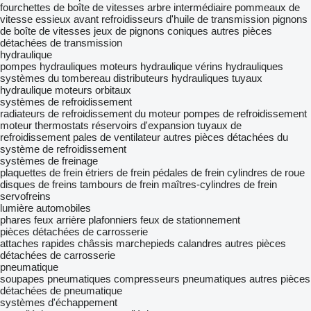
fourchettes de boîte de vitesses
arbre intermédiaire
pommeaux de
vitesse
essieux avant
refroidisseurs d'huile de transmission
pignons
de boîte de vitesses
jeux de pignons coniques
autres pièces
détachées de transmission
hydraulique
pompes hydrauliques
moteurs hydraulique
vérins hydrauliques
systèmes du tombereau
distributeurs hydrauliques
tuyaux
hydraulique
moteurs orbitaux
systèmes de refroidissement
radiateurs de refroidissement du moteur
pompes de refroidissement
moteur
thermostats
réservoirs d'expansion
tuyaux de
refroidissement
pales de ventilateur
autres pièces détachées du
système de refroidissement
systèmes de freinage
plaquettes de frein
étriers de frein
pédales de frein
cylindres de roue
disques de freins
tambours de frein
maîtres-cylindres de frein
servofreins
lumière automobiles
phares
feux arrière
plafonniers
feux de stationnement
pièces détachées de carrosserie
attaches rapides
châssis
marchepieds
calandres
autres pièces
détachées de carrosserie
pneumatique
soupapes pneumatiques
compresseurs pneumatiques
autres pièces
détachées de pneumatique
systèmes d'échappement