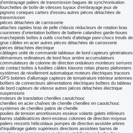
d'embrayage
paliers de transmission
bagues de synchronisation
fourchettes de boîte de vitesses
tuyaux d'embrayage
jeux de
pignons coniques
carters d'essieu
autres pièces détachées de
transmission
pièces détachées de carrosserie
attaches rapides
bras de pelle
châssis
réducteurs de rotation
bras
couronnes d'orientation
boîtiers de batterie
calandres
garde-boues
marchepieds
boîtes à outils
crochets d'attelage
pare-chocs
treuils de
grue
câbles en acier
autres pièces détachées de carrosserie
pièces détachées électrique
câblages
unité de commande
tableaux de bord
capteurs
générateurs
démarreurs
ordinateurs de bord
feux arrière
accumulateurs
commutateurs de colonne de direction
onduleurs
moniteurs
serrures
de contact
boîtes à fusibles
câbles
klaxons
relais
phares
plafonniers
systèmes de nivellement automatique
moteurs électriques
traceurs
GPS
bobines d'allumage
capteurs de température intérieur
antennes
boîtiers de connecteurs
alimentations électriques
boîtiers du tableau
de bord
capteurs de vitesse
autres pièces détachées électrique
suspensions
moteurs de translation
chenilles caoutchouc
chenilles en acier
chaînes de chenille
chenilles en caoutchouc
systèmes de chenilles
patins de chenille
poulies de tension
amortisseurs
essieux
volants
galets inférieurs
barres stabilisatrices
demi-essieux
colonnes de direction
moyeux
paliers
ressorts hélicoïdaux
pompes de direction assistée
arbres
d'équilibrage
galets supérieurs
directions assistées
barres de