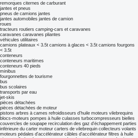
remorques citernes de carburant
jantes et pneus
pneus de camions
jantes
jantes automobiles
jantes de camion
roues
tracteurs routiers
camping-cars et caravanes
caravanes
caravanes pliantes
véhicules utilitaires
camions plateaux < 3.5t
camions à glaces < 3.5t
camions fourgons
< 3.5t
conteneurs
conteneurs maritimes
conteneurs 40 pieds
minibus
fourgonnettes de tourisme
bus
bus scolaires
transports par eau
jet-skis
pièces détachées
pièces détachées de moteur
pistons
arbres à cames
refroidisseurs d'huile
moteurs
vilebrequins
blocs-moteurs
pompes à huile
culasses
turbocompresseurs
bielles
couvercles de soupape
recirculation des gaz d'échappement
parties
inférieure du carter moteur
carters de vilebrequin
collecteurs
volants
moteurs
pédales d'accélérateur
câbles d'accélérateur
filtres à huile