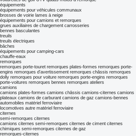
équipements
équipements pour véhicules communaux
brosses de voirie
lames à neige
équipements pour camions et remorques
grues auxiliaires de chargement
carrosseries
bennes basculantes
treuils
treuils électriques
bâches
équipements pour camping-cars
chauffe-eaux
remorques
remorques porte-touret
remorques plates-formes
remorques porte-
engins
remorques d'avertissement
remorques châssis
remorques
dolly
remorques pour voiture
remorques porte-engins
remorques
porte-voitures
remorques bennes
remorques ateliers
camions
camions plates-formes
camions châssis
camions-citernes
camions
plateaux
camions de carburant
camions de gaz
camions-bennes
automobiles
matériel ferroviaire
locomotives
autre matériel ferroviaire
citernes
semi-remorques citernes
camions citernes semi-remorques
citernes de ciment
citernes
chimiques
semi-remorques citernes de gaz
remorques-citernes