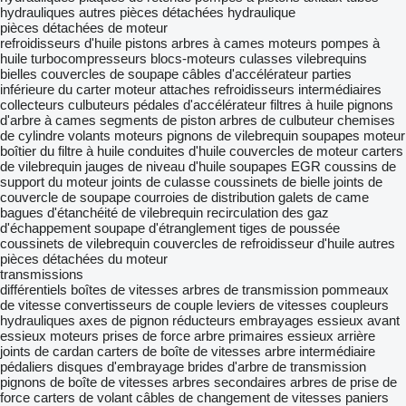
hydrauliques
autres pièces détachées hydraulique
pièces détachées de moteur
refroidisseurs d'huile
pistons
arbres à cames
moteurs
pompes à
huile
turbocompresseurs
blocs-moteurs
culasses
vilebrequins
bielles
couvercles de soupape
câbles d'accélérateur
parties
inférieure du carter moteur
attaches
refroidisseurs intermédiaires
collecteurs
culbuteurs
pédales d'accélérateur
filtres à huile
pignons
d'arbre à cames
segments de piston
arbres de culbuteur
chemises
de cylindre
volants moteurs
pignons de vilebrequin
soupapes moteur
boîtier du filtre à huile
conduites d'huile
couvercles de moteur
carters
de vilebrequin
jauges de niveau d'huile
soupapes EGR
coussins de
support du moteur
joints de culasse
coussinets de bielle
joints de
couvercle de soupape
courroies de distribution
galets de came
bagues d'étanchéité de vilebrequin
recirculation des gaz
d'échappement
soupape d'étranglement
tiges de poussée
coussinets de vilebrequin
couvercles de refroidisseur d'huile
autres
pièces détachées du moteur
transmissions
différentiels
boîtes de vitesses
arbres de transmission
pommeaux
de vitesse
convertisseurs de couple
leviers de vitesses
coupleurs
hydrauliques
axes de pignon
réducteurs
embrayages
essieux avant
essieux moteurs
prises de force
arbre primaires
essieux arrière
joints de cardan
carters de boîte de vitesses
arbre intermédiaire
pédaliers
disques d'embrayage
brides d'arbre de transmission
pignons de boîte de vitesses
arbres secondaires
arbres de prise de
force
carters de volant
câbles de changement de vitesses
paniers