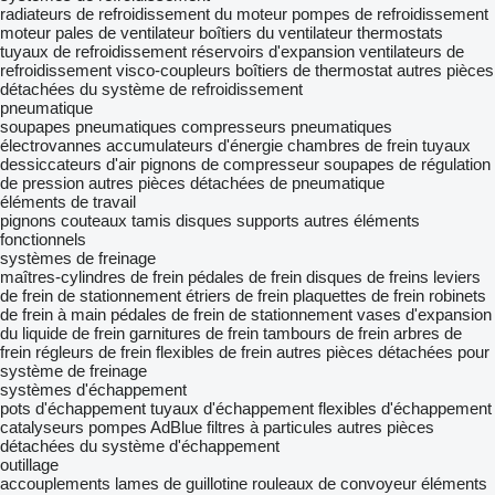
radiateurs de refroidissement du moteur
pompes de refroidissement
moteur
pales de ventilateur
boîtiers du ventilateur
thermostats
tuyaux de refroidissement
réservoirs d'expansion
ventilateurs de
refroidissement
visco-coupleurs
boîtiers de thermostat
autres pièces
détachées du système de refroidissement
pneumatique
soupapes pneumatiques
compresseurs pneumatiques
électrovannes
accumulateurs d'énergie
chambres de frein
tuyaux
dessiccateurs d'air
pignons de compresseur
soupapes de régulation
de pression
autres pièces détachées de pneumatique
éléments de travail
pignons
couteaux
tamis
disques
supports
autres éléments
fonctionnels
systèmes de freinage
maîtres-cylindres de frein
pédales de frein
disques de freins
leviers
de frein de stationnement
étriers de frein
plaquettes de frein
robinets
de frein à main
pédales de frein de stationnement
vases d'expansion
du liquide de frein
garnitures de frein
tambours de frein
arbres de
frein
régleurs de frein
flexibles de frein
autres pièces détachées pour
système de freinage
systèmes d'échappement
pots d'échappement
tuyaux d'échappement
flexibles d'échappement
catalyseurs
pompes AdBlue
filtres à particules
autres pièces
détachées du système d'échappement
outillage
accouplements
lames de guillotine
rouleaux de convoyeur
éléments