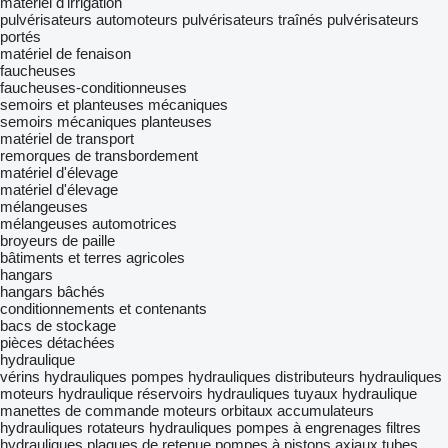
matériel d'irrigation
pulvérisateurs automoteurs
pulvérisateurs traînés
pulvérisateurs
portés
matériel de fenaison
faucheuses
faucheuses-conditionneuses
semoirs et planteuses mécaniques
semoirs mécaniques
planteuses
matériel de transport
remorques de transbordement
matériel d'élevage
matériel d'élevage
mélangeuses
mélangeuses automotrices
broyeurs de paille
bâtiments et terres agricoles
hangars
hangars bâchés
conditionnements et contenants
bacs de stockage
pièces détachées
hydraulique
vérins hydrauliques
pompes hydrauliques
distributeurs hydrauliques
moteurs hydraulique
réservoirs hydrauliques
tuyaux hydraulique
manettes de commande
moteurs orbitaux
accumulateurs
hydrauliques
rotateurs hydrauliques
pompes à engrenages
filtres
hydrauliques
plaques de retenue
pompes à pistons axiaux
tubes