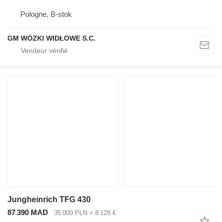
Pologne, B-stok
GM WÓZKI WIDŁOWE S.C.
Jungheinrich TFG 430
87 390 MAD
35 000 PLN
≈ 8 128 €