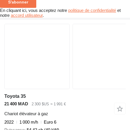
S'abonner
En cliquant ici, vous acceptez notre
politique de confidentialité
et
notre
accord utilisateur
.
Toyota 35
21 400 MAD
2 300 $US
≈ 1 991 €
Chariot élévateur à gaz
2022
1 000 m/h
Euro 6
Puissance
54.42 ch (40 kW)