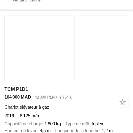
TCM P1D1
104 900 MAD
42 000 PLN
≈ 9 754 €
Chariot élévateur à gaz
2016
8 125 m/h
Capacité de charge
1 800 kg
Type de mât
triplex
Hauteur de levée
4,5 m
Longueur de la fourche
1,2 m