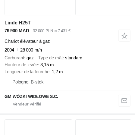
Linde H25T
79 900 MAD
32 000 PLN
≈ 7 431 €
Chariot élévateur à gaz
2004
28 000 m/h
Carburant
gaz
Type de mât
standard
Hauteur de levée
3,15 m
Longueur de la fourche
1,2 m
Pologne, B-stok
GM WÓZKI WIDŁOWE S.C.