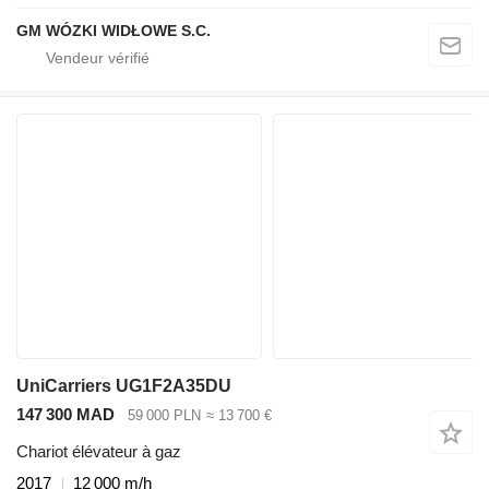
GM WÓZKI WIDŁOWE S.C.
UniCarriers UG1F2A35DU
147 300 MAD
59 000 PLN
≈ 13 700 €
Chariot élévateur à gaz
2017
12 000 m/h