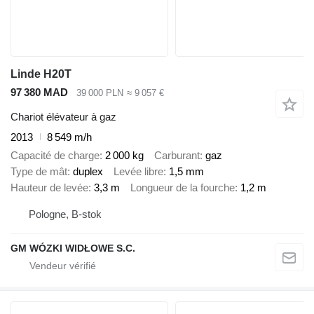
Linde H20T
97 380 MAD
39 000 PLN
≈ 9 057 €
Chariot élévateur à gaz
2013
8 549 m/h
Capacité de charge
2 000 kg
Carburant
gaz
Type de mât
duplex
Levée libre
1,5 mm
Hauteur de levée
3,3 m
Longueur de la fourche
1,2 m
Pologne, B-stok
GM WÓZKI WIDŁOWE S.C.