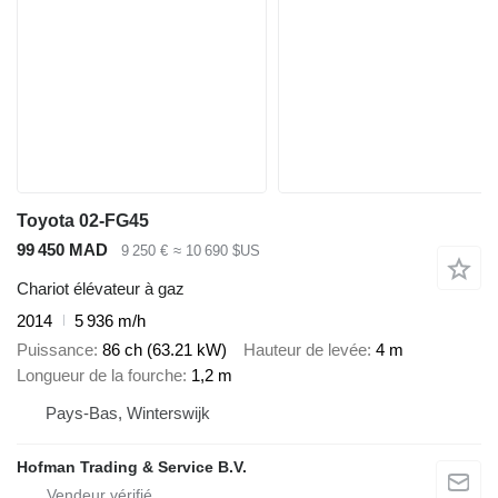
Toyota 02-FG45
99 450 MAD
9 250 €
≈ 10 690 $US
Chariot élévateur à gaz
2014
5 936 m/h
Puissance
86 ch (63.21 kW)
Hauteur de levée
4 m
Longueur de la fourche
1,2 m
Pays-Bas, Winterswijk
Hofman Trading & Service B.V.