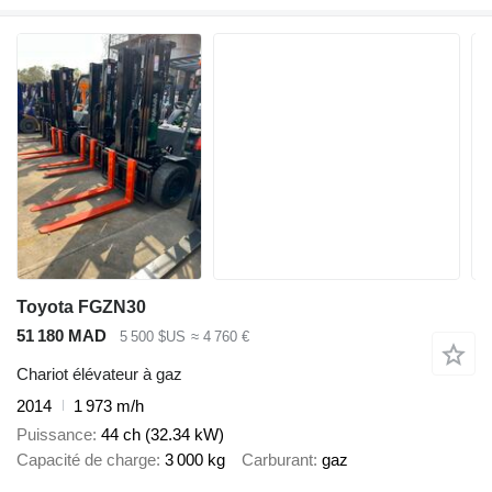
Toyota FGZN30
51 180 MAD
5 500 $US
≈ 4 760 €
Chariot élévateur à gaz
2014
1 973 m/h
Puissance
44 ch (32.34 kW)
Capacité de charge
3 000 kg
Carburant
gaz