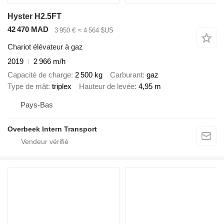
Hyster H2.5FT
42 470 MAD
3 950 €
≈ 4 564 $US
Chariot élévateur à gaz
2019
2 966 m/h
Capacité de charge
2 500 kg
Carburant
gaz
Type de mât
triplex
Hauteur de levée
4,95 m
Pays-Bas
Overbeek Intern Transport