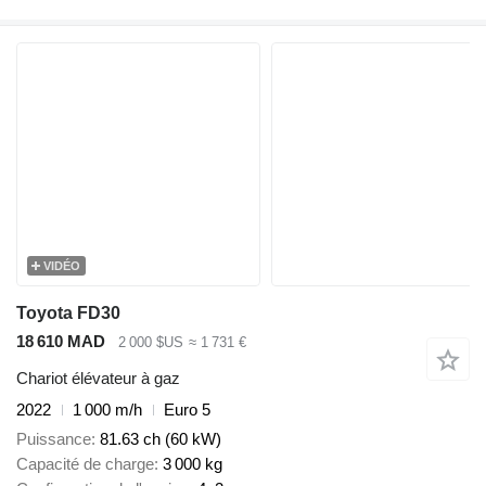
VIDÉO
Toyota FD30
18 610 MAD
2 000 $US
≈ 1 731 €
Chariot élévateur à gaz
2022
1 000 m/h
Euro 5
Puissance
81.63 ch (60 kW)
Capacité de charge
3 000 kg