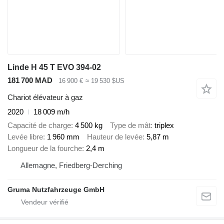
Linde H 45 T EVO 394-02
181 700 MAD
16 900 €
≈ 19 530 $US
Chariot élévateur à gaz
2020
18 009 m/h
Capacité de charge
4 500 kg
Type de mât
triplex
Levée libre
1 960 mm
Hauteur de levée
5,87 m
Longueur de la fourche
2,4 m
Allemagne, Friedberg-Derching
Gruma Nutzfahrzeuge GmbH