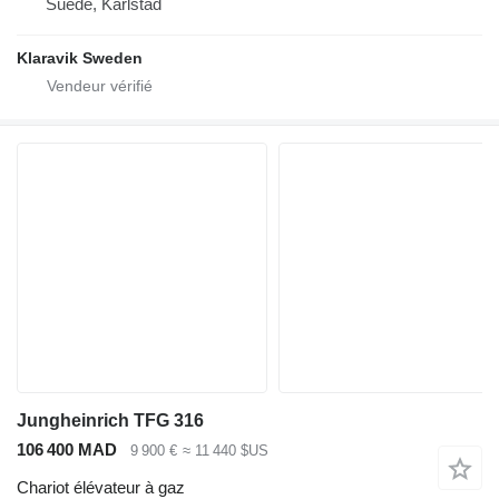
Suède, Karlstad
Klaravik Sweden
Jungheinrich TFG 316
106 400 MAD
9 900 €
≈ 11 440 $US
Chariot élévateur à gaz