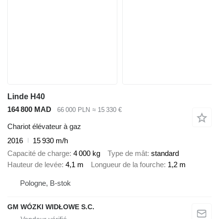
Linde H40
164 800 MAD
66 000 PLN
≈ 15 330 €
Chariot élévateur à gaz
2016
15 930 m/h
Capacité de charge
4 000 kg
Type de mât
standard
Hauteur de levée
4,1 m
Longueur de la fourche
1,2 m
Pologne, B-stok
GM WÓZKI WIDŁOWE S.C.