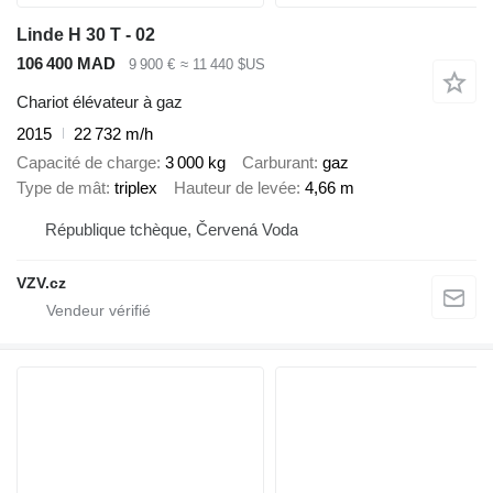
Linde H 30 T - 02
106 400 MAD
9 900 €
≈ 11 440 $US
Chariot élévateur à gaz
2015
22 732 m/h
Capacité de charge
3 000 kg
Carburant
gaz
Type de mât
triplex
Hauteur de levée
4,66 m
République tchèque, Červená Voda
VZV.cz