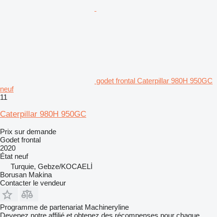
godet frontal Caterpillar 980H 950GC
neuf
11
Caterpillar 980H 950GC
Prix sur demande
Godet frontal
2020
État
neuf
Turquie, Gebze/KOCAELİ
Borusan Makina
Contacter le vendeur
Programme de partenariat Machineryline
Devenez notre affilié et obtenez des récompenses pour chaque