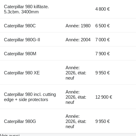
Caterpillar 980 kilfäste.
4 800 €
5.3cbm. 3400mm
Caterpillar 980C
Année: 1980
6 500 €
Caterpillar 980G-II
Année: 2004
7 000 €
Caterpillar 980M
7 900 €
Année:
Caterpillar 980 XE
2026, état:
9 950 €
neuf
Année:
Caterpillar 980 incl. cutting
2026, état:
12 900 €
edge + side protectors
neuf
Année:
Caterpillar 980G
2026, état:
9 950 €
neuf
Voir aussi