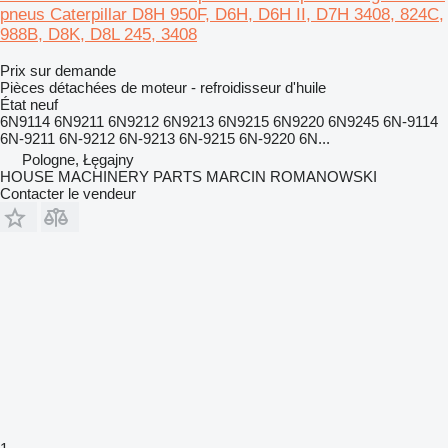
pneus Caterpillar D8H 950F, D6H, D6H II, D7H 3408, 824C,
988B, D8K, D8L 245, 3408
Prix sur demande
Pièces détachées de moteur - refroidisseur d'huile
État
neuf
6N9114 6N9211 6N9212 6N9213 6N9215 6N9220 6N9245 6N-9114
6N-9211 6N-9212 6N-9213 6N-9215 6N-9220 6N...
Pologne, Łęgajny
HOUSE MACHINERY PARTS MARCIN ROMANOWSKI
Contacter le vendeur