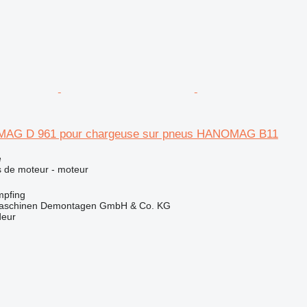
AG D 961 pour chargeuse sur pneus HANOMAG B11
e
 de moteur - moteur
mpfing
aschinen Demontagen GmbH & Co. KG
deur