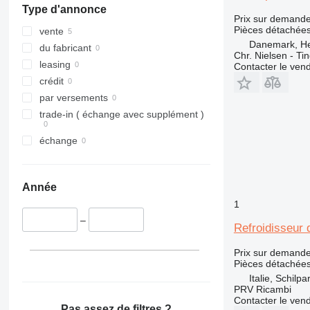
Type d'annonce
966
Prix sur demand
Pièces détachées
972
vente
Danemark, H
973
du fabricant
Chr. Nielsen - T
980
leasing
Contacter le ven
988
crédit
990
par versements
992
trade-in ( échange avec supplément )
C-series
échange
D series
IT
M-series
Année
TH
1
–
Refroidisseur
Prix sur demand
Pièces détachées 
Italie, Schilp
PRV Ricambi
Contacter le ven
Pas assez de filtres ?