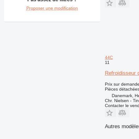
Proposer une modification
44C
11
Refroidisseur
Prix sur demand
Pièces détachées 
Danemark, H
Chr. Nielsen - T
Contacter le ven
Autres modèle