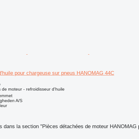
 d'huile pour chargeuse sur pneus HANOMAG 44C
e
de moteur - refroidisseur d'huile
emmet
ingheden A/S
deur
s dans la section "Pièces détachées de moteur HANOMAG p