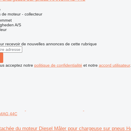
e
 de moteur - collecteur
emmet
ingheden A/S
deur
r recevoir de nouvelles annonces de cette rubrique
vous acceptez notre
politique de confidentialité
et notre
accord utilisateur
OMAG 44C
étachée du moteur Diesel Måler pour chargeuse sur pneu