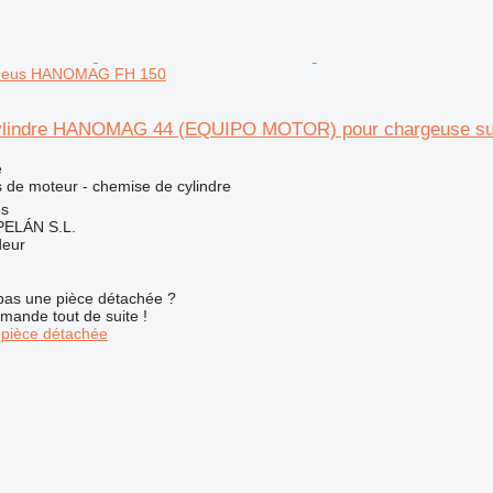
pneus HANOMAG FH 150
ylindre HANOMAG 44 (EQUIPO MOTOR) pour chargeuse 
e
 de moteur - chemise de cylindre
es
ELÁN S.L.
deur
pas une pièce détachée ?
mande tout de suite !
pièce détachée