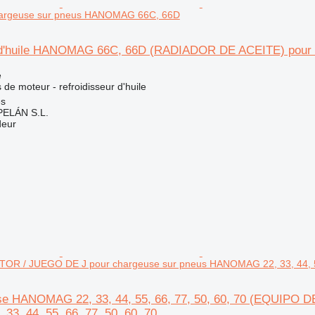
hargeuse sur pneus HANOMAG 66C, 66D
r d'huile HANOMAG 66C, 66D (RADIADOR DE ACEITE) pou
e
de moteur - refroidisseur d'huile
es
ELÁN S.L.
deur
R / JUEGO DE J pour chargeuse sur pneus HANOMAG 22, 33, 44, 55,
sse HANOMAG 22, 33, 44, 55, 66, 77, 50, 60, 70 (EQUIPO
3, 44, 55, 66, 77, 50, 60, 70