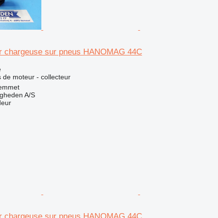
our chargeuse sur pneus HANOMAG 44C
e
 de moteur - collecteur
emmet
ingheden A/S
deur
our chargeuse sur pneus HANOMAG 44C