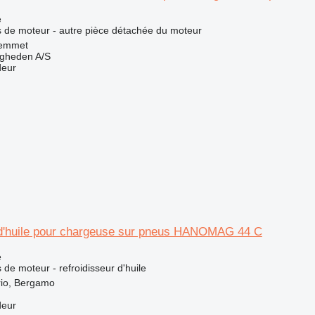
e
 de moteur - autre pièce détachée du moteur
emmet
ingheden A/S
deur
 d'huile pour chargeuse sur pneus HANOMAG 44 C
e
de moteur - refroidisseur d'huile
ario, Bergamo
deur