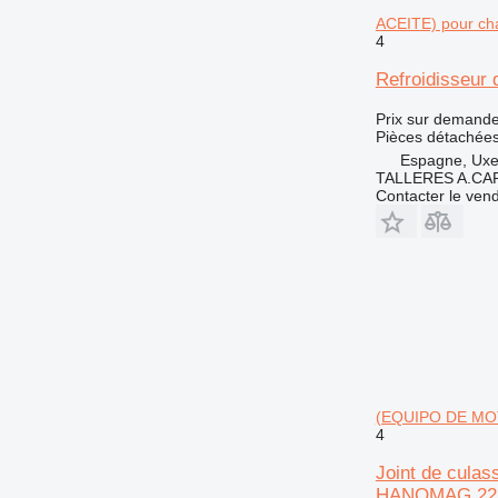
ACEITE) pour c
4
Refroidisseu
Prix sur demand
Pièces détachées 
Espagne, Ux
TALLERES A.CAP
Contacter le ven
(EQUIPO DE MOTO
4
Joint de cula
HANOMAG 22, 3