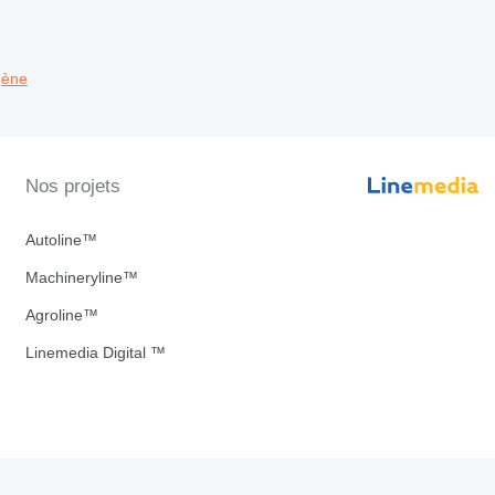
gène
Nos projets
Autoline™
Machineryline™
Agroline™
Linemedia Digital ™