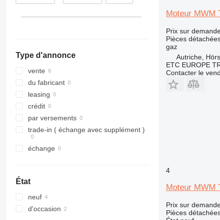
Moteur MWM T
Prix sur demand
Pièces détachées
gaz
Type d'annonce
Autriche, Hör
ETC EUROPE T
vente
Contacter le ven
du fabricant
leasing
crédit
par versements
trade-in ( échange avec supplément )
échange
4
État
Moteur MWM T
neuf
Prix sur demand
d'occasion
Pièces détachées