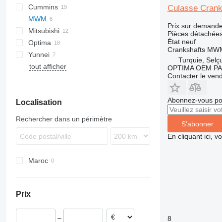
Cummins
XRVS
C-series
Culasse Cran
MWM
G-series
KTA
Prix sur demand
Mitsubishi
GP
Pièces détachées
État
neuf
Optima
Crankshafts MWM
Yunnei
Turquie, Selç
tout afficher
OPTIMA OEM P
Contacter le ven
Abonnez-vous pou
Localisation
Rechercher dans un périmètre
S'abonner
En cliquant ici, 
Maroc
Prix
–
8