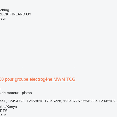
sching
RUCK FINLAND OY
deur
988 pour groupe électrogène MWM TCG
e
 de moteur - piston
41, 12454726, 12453016 12345228, 12343776 12343664 12342162, 1
uklu/Konya
ARTS
deur