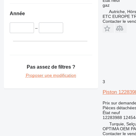
État
neuf
gaz
Autriche, Hör
Année
ETC EUROPE T
Contacter le ven
–
Pas assez de filtres ?
Proposer une modification
3
Piston 12283
Prix sur demand
Pièces détachées
État
neuf
12283988 124544
Turquie, Selç
OPTIMA OEM P
Contacter le ven