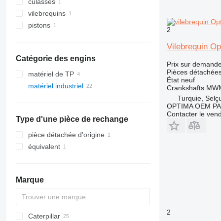
culasses
vilebrequins
pistons
2
Vilebrequin O
Catégorie des engins
Prix sur demand
Pièces détachées
matériel de TP
État
neuf
matériel industriel
Crankshafts MWM
groupes électrogènes
Turquie, Selç
OPTIMA OEM P
autre matériel industriel
groupes électrogènes gaz
Contacter le ven
Type d'une pièce de rechange
autres groupes électrogènes
pièce détachée d'origine
équivalent
Marque
2
Caterpillar
XRHS