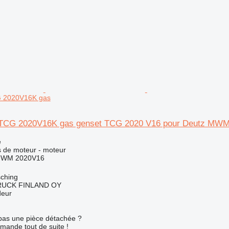
 2020V16K gas
CG 2020V16K gas genset TCG 2020 V16 pour Deutz MW
e
 de moteur - moteur
MWM 2020V16
sching
RUCK FINLAND OY
deur
pas une pièce détachée ?
mande tout de suite !