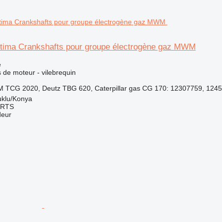
ptima Crankshafts pour groupe électrogène gaz MWM
e
 de moteur - vilebrequin
 TCG 2020, Deutz TBG 620, Caterpillar gas CG 170: 12307759, 1245
uklu/Konya
ARTS
deur