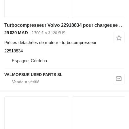
Turbocompresseur Volvo 22918834 pour chargeuse sur pneus Volvo L150G: L180G:L220G: L250G: EC380D: EC480D
29 030 MAD
2 700 €
≈ 3 120 $US
Pièces détachées de moteur - turbocompresseur
22918834
Espagne, Córdoba
VALMOPSUR USED PARTS SL