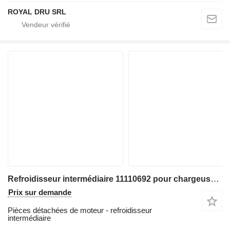
ROYAL DRU SRL
Refroidisseur intermédiaire 11110692 pour chargeuse sur pneus Volvo L150E: L150F: L180E: L180F: L220E: L220F
Prix sur demande
Pièces détachées de moteur - refroidisseur
intermédiaire