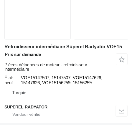
Refroidisseur intermédiaire Süperel Radyatör VOE15147507 pour chargeuse sur pneus Volvo L150G, L180G, L220G
Prix sur demande
Pièces détachées de moteur - refroidisseur
intermédiaire
État
VOE15147507, 15147507, VOE15147626,
neuf
15147626, VOE15156259, 15156259
Turquie
SUPEREL RADYATOR