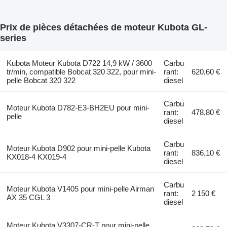
Prix de pièces détachées de moteur Kubota GL-
series
Kubota Moteur Kubota D722 14,9 kW / 3600
Carbu
tr/min, compatible Bobcat 320 322, pour mini-
rant:
620,60 €
pelle Bobcat 320 322
diesel
Carbu
Moteur Kubota D782-E3-BH2EU pour mini-
rant:
478,80 €
pelle
diesel
Carbu
Moteur Kubota D902 pour mini-pelle Kubota
rant:
836,10 €
KX018-4 KX019-4
diesel
Carbu
Moteur Kubota V1405 pour mini-pelle Airman
rant:
2 150 €
AX 35 CGL 3
diesel
Moteur Kubota V3307-CR-T pour mini-pelle