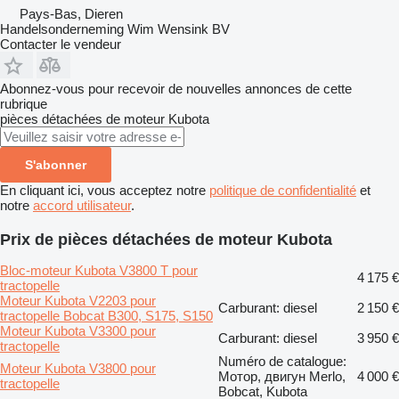
Pays-Bas, Dieren
Handelsonderneming Wim Wensink BV
Contacter le vendeur
Abonnez-vous pour recevoir de nouvelles annonces de cette
rubrique
pièces détachées de moteur
Kubota
S'abonner
En cliquant ici, vous acceptez notre
politique de confidentialité
et
notre
accord utilisateur
.
Prix de pièces détachées de moteur Kubota
Bloc-moteur Kubota V3800 T pour
4 175 €
tractopelle
Moteur Kubota V2203 pour
Carburant: diesel
2 150 €
tractopelle Bobcat B300, S175, S150
Moteur Kubota V3300 pour
Carburant: diesel
3 950 €
tractopelle
Numéro de catalogue:
Moteur Kubota V3800 pour
Мотор, двигун Merlo,
4 000 €
tractopelle
Bobcat, Kubota