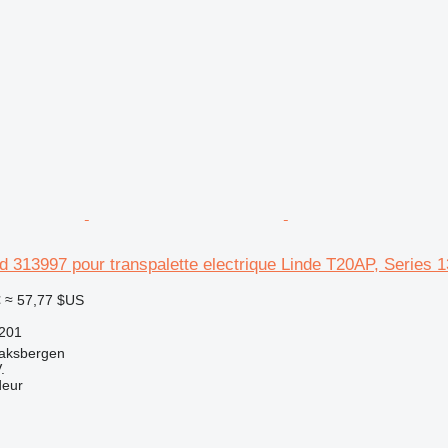
d 313997 pour transpalette electrique Linde T20AP, Series 
€
≈ 57,77 $US
201
aksbergen
.
deur