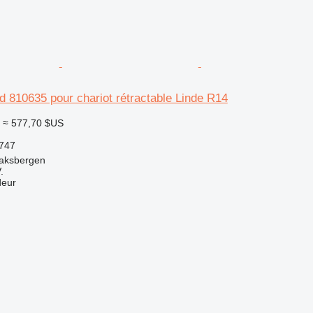
d 810635 pour chariot rétractable Linde R14
≈ 577,70 $US
747
aksbergen
.
deur