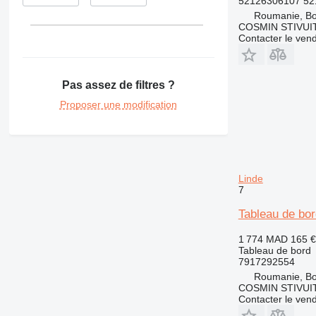
52126306107 52
Roumanie, B
COSMIN STIVU
Contacter le ven
Pas assez de filtres ?
Proposer une modification
Linde
7
Tableau de bor
1 774 MAD
165 €
Tableau de bord
7917292554
Roumanie, B
COSMIN STIVU
Contacter le ven