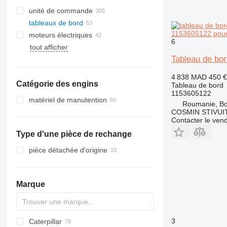
unité de commande
tableaux de bord
1153605122 pour 
moteurs électriques
6
tout afficher
Tableau de bor
4 838 MAD
450 €
Catégorie des engins
Tableau de bord
1153605122
matériel de manutention
Roumanie, B
chariots élévateurs
COSMIN STIVU
Contacter le ven
chariots élévateurs diesel
Type d'une pièce de rechange
chariots élévateurs électriques
pièce détachée d'origine
chariots élévateur à gaz
transpalettes electriques
chariots préparateurs de
Marque
commandes
chariots porte-conteneurs
chariots rétractables
3
Caterpillar
AZ
1604
UNS
C-series
B
BB
580
gerbeurs