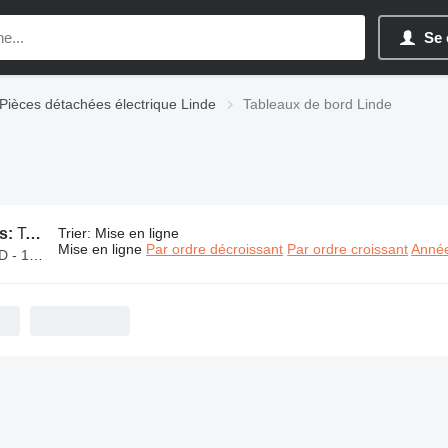
Se 
Pièces détachées électrique Linde
Tableaux de bord Linde
s:
Tableaux de bord Linde
Trier
:
Mise en ligne
Mise en ligne
Par ordre décroissant
Par ordre croissant
Année
 000 MAD