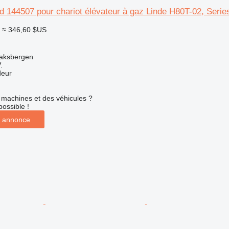
d 144507 pour chariot élévateur à gaz Linde H80T-02, Serie
≈ 346,60 $US
aksbergen
.
deur
machines et des véhicules ?
possible !
 annonce