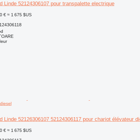
d Linde 52124306107 pour transpalette electrique
0 €
≈ 1 675 $US
124306118
od
ITOARE
deur
 diesel
d Linde 52126306107 52124306117 pour chariot élévateur di
0 €
≈ 1 675 $US