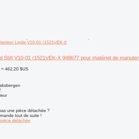
tention Linde V10-01 (1521)/EK-X
d Still V10-01 (1521)/EK-X 948677 pour matériel de manute
≈ 462,20 $US
aksbergen
.
deur
pas une pièce détachée ?
mande tout de suite !
pièce détachée