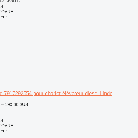
124306117
od
ITOARE
deur
d 7917292554 pour chariot élévateur diesel Linde
≈ 190,60 $US
od
ITOARE
deur