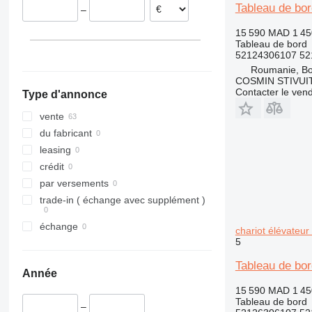
Tableau de bor
–
730
735
15 590 MAD
1 45
Tableau de bord
740
52124306107 52
926
Roumanie, B
COSMIN STIVU
930
Contacter le ven
Type d'annonce
950
966
vente
972
du fabricant
980
leasing
C-series
crédit
DE
par versements
D series
trade-in ( échange avec supplément )
M-series
échange
chariot élévateur
MH
5
TH
Tableau de bor
Année
15 590 MAD
1 45
Tableau de bord
–