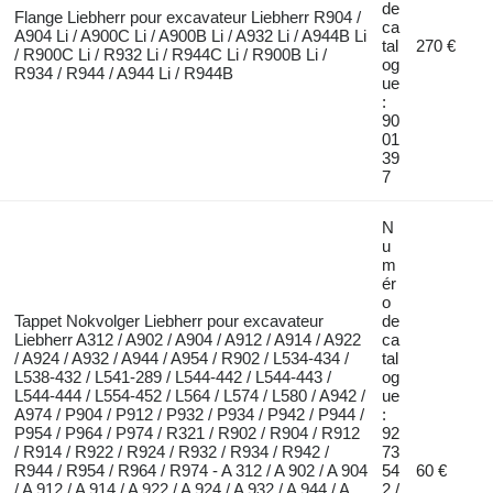
de
Flange Liebherr pour excavateur Liebherr R904 /
ca
A904 Li / A900C Li / A900B Li / A932 Li / A944B Li
tal
270 €
/ R900C Li / R932 Li / R944C Li / R900B Li /
og
R934 / R944 / A944 Li / R944B
ue
:
90
01
39
7
N
u
m
ér
o
Tappet Nokvolger Liebherr pour excavateur
de
Liebherr A312 / A902 / A904 / A912 / A914 / A922
ca
/ A924 / A932 / A944 / A954 / R902 / L534-434 /
tal
L538-432 / L541-289 / L544-442 / L544-443 /
og
L544-444 / L554-452 / L564 / L574 / L580 / A942 /
ue
A974 / P904 / P912 / P932 / P934 / P942 / P944 /
:
P954 / P964 / P974 / R321 / R902 / R904 / R912
92
/ R914 / R922 / R924 / R932 / R934 / R942 /
73
R944 / R954 / R964 / R974 - A 312 / A 902 / A 904
54
60 €
/ A 912 / A 914 / A 922 / A 924 / A 932 / A 944 / A
2 /