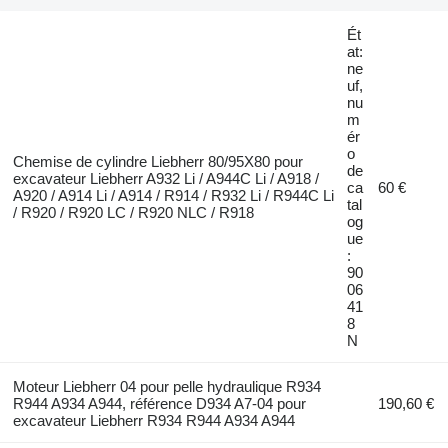
Ét
at:
ne
uf,
nu
m
ér
o
Chemise de cylindre Liebherr 80/95X80 pour
de
excavateur Liebherr A932 Li / A944C Li / A918 /
ca
60 €
A920 / A914 Li / A914 / R914 / R932 Li / R944C Li
tal
/ R920 / R920 LC / R920 NLC / R918
og
ue
:
90
06
41
8
N
Moteur Liebherr 04 pour pelle hydraulique R934
R944 A934 A944, référence D934 A7-04 pour
190,60 €
excavateur Liebherr R934 R944 A934 A944