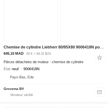
Chemise de cylindre Liebherr 80/95X80 9006418N pour excavateur Liebherr A932 Li / A944C Li / A918 / A920 / A914 Li / A914 / R914 / R932 Li / R944C Li / R920 / R920 LC / R920 NLC / R918
645,10 MAD
60 €
≈ 69,32 $US
Pièces détachées de moteur - chemise de cylindre
État
neuf
9006418N
Pays-Bas, Ede
Grovema BV