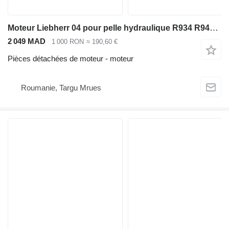
Moteur Liebherr 04 pour pelle hydraulique R934 R944 A934 A944, référence D934 A7-04 pour excavateur Liebherr R934 R944 A934 A944
2 049 MAD
1 000 RON
≈ 190,60 €
Pièces détachées de moteur - moteur
Roumanie, Targu Mrues