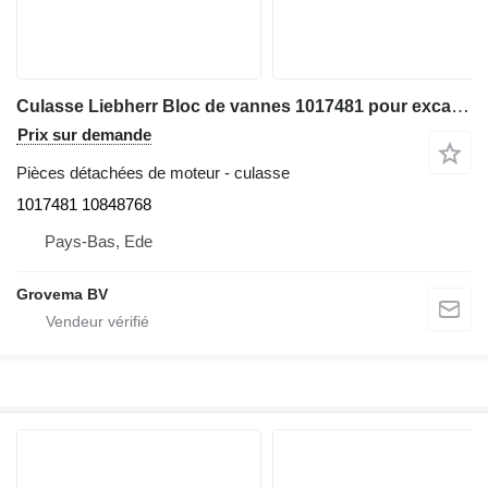
Culasse Liebherr Bloc de vannes 1017481 pour excavateur Liebherr R926 K-LC / R944C Li / R926 LC / R926 CL / R926 NLC / R926 SLC / R926 WLC / R906 WLC / R906 C / R906 LC / R906 NLC / R916 LC / R916 NLC / R916 SLC / R916 WLC
Prix sur demande
Pièces détachées de moteur - culasse
1017481 10848768
Pays-Bas, Ede
Grovema BV