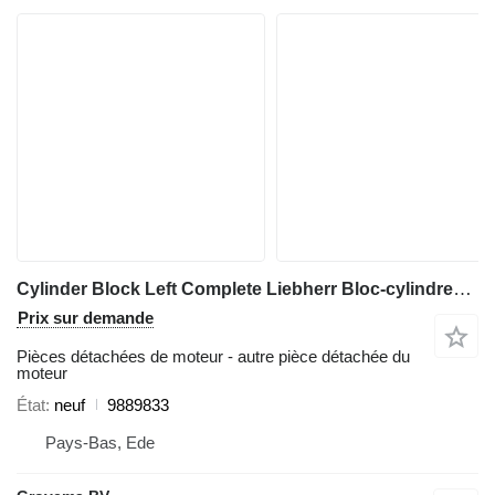
Cylinder Block Left Complete Liebherr Bloc-cylindres gauche complet LPVD 140/150 9889833 pour excavateur Liebherr A944C Li / A944B Li / R944C Li
Prix sur demande
Pièces détachées de moteur - autre pièce détachée du
moteur
État
neuf
9889833
Pays-Bas, Ede