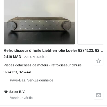
Refroidisseur d'huile Liebherr olie koeler 9274123, 9267440 pour excavateur Liebherr A974 / P974 / R944 / R954 / R974 / R974B - A 974 / P 974 / R 944 / R 954 / R 974 / R 974 B
2 419 MAD
225 €
≈ 260 $US
Pièces détachées de moteur - refroidisseur d'huile
9274123, 9267440
Pays-Bas, Ven-Zeldenheide
NH Sales B.V.