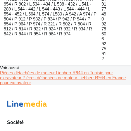
954 / R 902 / L 534 - 434 / L 538 - 432 / L 541 -
91
289 / L 544 - 442 / L 544 - 443 / L 544 - 444 / L
77
554 - 452 / L 564 / L 574 / L580 / A 942 / A 974 / P
49
904 / P 912 / P 932 / P 934 / P 942 / P 944 / P
0
954 / P 964 / P 974 / R 321 / R 902 / R 904 / R
92
912 / R 914 / R 922 / R 924 / R 932 / R 934 / R
79
942 / R 944 / R 954 / R 964 / R 974
60
6
92
75
91
2
Voir aussi
Pièces détachées de moteur Liebherr R944 en Tunisie pour
excavateur
Pièces détachées de moteur Liebherr R944 en France
pour excavateur
Société