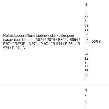
N
u
m
ér
o
de
ca
tal
Refroidisseur d'huile Liebherr olie koeler pour
og
excavateur Liebherr A974 / P974 / R944 / R954 /
ue
225 €
R974 / R974B - A 974 / P 974 / R 944 / R 954 / R
:
974 / R 974 B
92
74
12
3,
92
67
44
0
N
u
m
ér
o