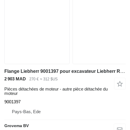
Flange Liebherr 9001397 pour excavateur Liebherr R904 / A904 Li / A900C Li / A900B Li / A932 Li / A944B Li / R900C Li / R932 Li / R944C Li / R900B Li / R934 / R944 / A944 Li / R944B
2 903 MAD
270 €
≈ 312 $US
Pièces détachées de moteur - autre pièce détachée du
moteur
9001397
Pays-Bas, Ede
Grovema BV