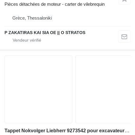
Pièces détachées de moteur - carter de vilebrequin
Grèce, Thessaloniki
P ZAKATIRAS KAI SIA OE || O STRATOS
Tappet Nokvolger Liebherr 9273542 pour excavateur Liebherr A312 / A902 / A904 / A912 / A914 / A922 / A924 / A932 / A944 / A954 / R902 / L534-434 / L538-432 / L541-289 / L544-442 / L544-443 / L544-444 / L554-452 / L564 / L574 / L580 / A942 / A974 / P904 / P912 / P932 / P934 / P942 / P944 / P954 / P964 / P974 / R321 / R902 / R904 / R912 / R914 / R922 / R924 / R932 / R934 / R942 / R944 / R954 / R964 / R974 - A 312 / A 902 / A 904 / A 912 / A 914 / A 922 / A 924 / A 932 / A 944 / A 954 / R 902 / L 534 - 434 / L 538 - 432 / L 541 - 289 / L 544 - 442 / L 544 - 443 / L 544 - 444 / L 554 - 452 / L 564 / L 574 / L580 / A 942 / A 974 / P 904 / P 912 / P 932 / P 934 / P 942 / P 944 / P 954 / P 964 / P 974 / R 321 / R 902 / R 904 / R 912 / R 914 / R 922 / R 924 / R 932 / R 934 / R 942 / R 944 / R 954 / R 964 / R 974