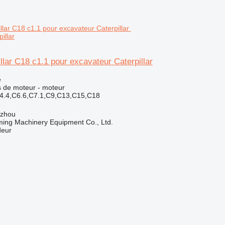
illar
llar C18 c1.1 pour excavateur Caterpillar
e
 de moteur - moteur
C4.4,C6.6,C7.1,C9,C13,C15,C18
gzhou
ing Machinery Equipment Co., Ltd.
deur