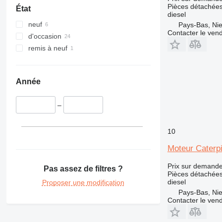
340
330C
336D
330BL
Pièces détachées
État
diesel
345
330D
336EL
330CL
neuf
Pays-Bas, Nie
349
330F
345B
Contacter le ven
d'occasion
350
330L
345C
345BL
remis à neuf
365
345D
350L
374
365B
375
365CL
Année
390
416
390F
–
420
416C
422
416D
10
424
416E
426
Moteur Caterpi
428
426C
Prix sur demand
Pas assez de filtres ?
430
428B
Pièces détachées
432
428C
430F
diesel
Proposer une modification
Pays-Bas, Nie
434
428D
432D
Contacter le ven
438
428E
432E
434E
444
428F
432F
434F
438C