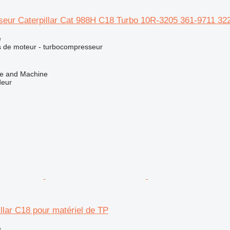
eur Caterpillar Cat 988H C18 Turbo 10R-3205 361-9711 32
e
s de moteur - turbocompresseur
ve and Machine
deur
llar C18 pour matériel de TP
e