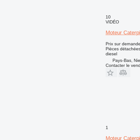
E-series
D3
G-series
D4
10
GP
D5
VIDÉO
IT
D6
M-series
D7
IT28G
Moteur Caterpi
MH
D8
M313
Prix sur demand
PC
D9
M315
M313C
Pièces détachées
diesel
TH
D10
M316
Pays-Bas, Nie
V-series
D11
M318
TH336
Contacter le ven
D343
M320
TH407
M322
M325
1
Moteur Caterpi