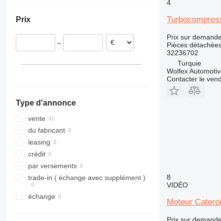
4
Italie
311
SD
308C
Turbocompress
Prix
Grèce
312
Terberg
308E
Allemagne
313
312B
308E2
Prix sur demand
–
Pièces détachée
Royaume-Uni
314
312C
313C
312BL
308E2CR
32236702
315
312D
Turquie
316
315B
Wolfex Automoti
Contacter le ven
317
315C
318
315D
Type d'annonce
320
318C
321
320B
318CL
vente
322
320C
du fabricant
323
320D
322C
leasing
324
320E
323D
crédit
325
320L
324D
par versements
326
325B
8
trade-in ( échange avec supplément )
VIDÉO
329
325C
326D
325BL
échange
330
325D
329D
Moteur Caterpi
336
329EL
330B
Prix sur demand