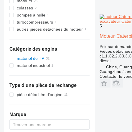
moteurs
culasses
pompes à huile
excavateur Caterp
turbocompresseurs
5
autres pièces détachées du moteur
Moteur Caterpi
Prix sur demand
Catégorie des engins
Pièces détachées
c1.1,C2.2,C3.3,
matériel de TP
diesel
matériel industriel
excavateurs
Chine, Guan
Guangzhou Jianm
engins de terrassement
Contacter le ven
autre matériel TP
bulldozers
Type d'une pièce de rechange
pièce détachée d'origine
Marque