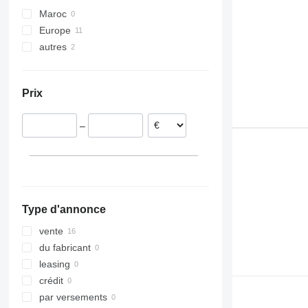
Maroc
Europe
autres
Pays-Bas
Roumanie
Ukraine
Lituanie
Prix
Suède
Pologne
–
Italie
Royaume-Uni
Belgique
Type d'annonce
vente
du fabricant
leasing
crédit
par versements