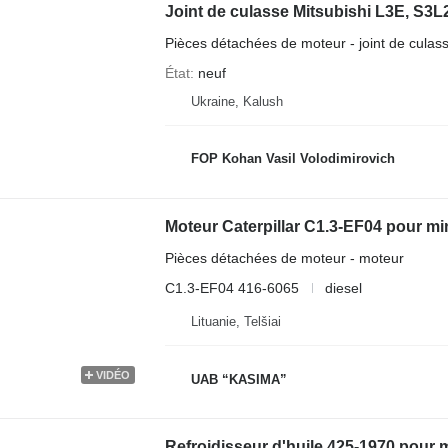
Joint de culasse Mitsubishi L3E, S3L2
Pièces détachées de moteur - joint de culas
État
neuf
Ukraine, Kalush
FOP Kohan Vasil Volodimirovich
Moteur Caterpillar C1.3-EF04 pour min
Pièces détachées de moteur - moteur
C1.3-EF04 416-6065
diesel
Lituanie, Telšiai
VIDÉO
UAB “KASIMA”
Refroidisseur d'huile 425-1970 pour m