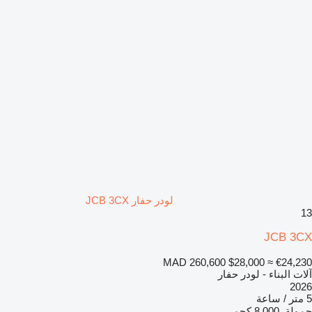
لودر حفار JCB 3CX
13
JCB 3CX
MAD 260,600
$28,000
≈ €24,230
آلات البناء - لودر حفار
2026
5 متر / ساعة
حمولة
8.000 كجم