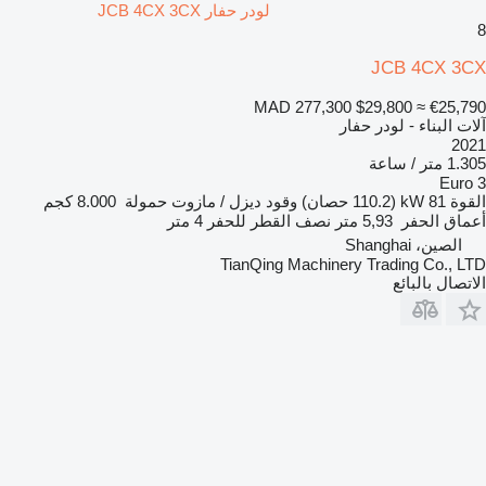
لودر حفار JCB 4CX 3CX
8
JCB 4CX 3CX
MAD 277,300
$29,800
≈ €25,790
آلات البناء - لودر حفار
2021
1.305 متر / ساعة
Euro 3
القوة
81 kW (110.2 حصان)
وقود
ديزل / مازوت
حمولة
8.000 كجم
أعماق الحفر
5,93 متر
نصف القطر للحفر
4 متر
الصين، Shanghai
TianQing Machinery Trading Co., LTD
الاتصال بالبائع