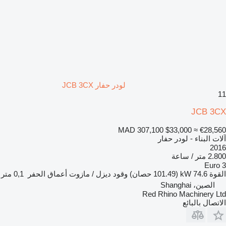
لودر حفار JCB 3CX
11
JCB 3CX
MAD 307,100
$33,000
≈ €28,560
آلات البناء - لودر حفار
2016
2.800 متر / ساعة
Euro 3
القوة
74.6 kW (101.49 حصان)
وقود
ديزل / مازوت
أعماق الحفر
0,1 متر
الصين، Shanghai
Red Rhino Machinery Ltd
الاتصال بالبائع