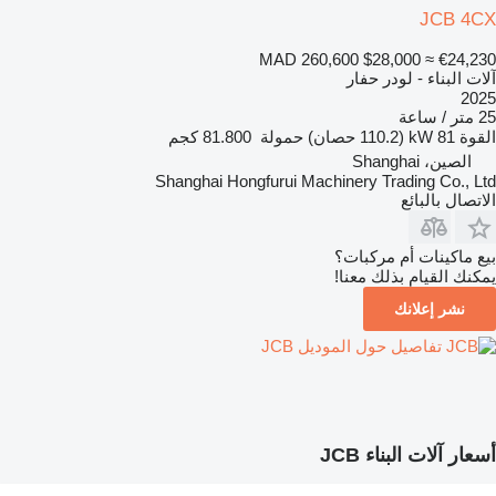
JCB 4CX
MAD 260,600
$28,000
≈ €24,230
آلات البناء - لودر حفار
2025
25 متر / ساعة
القوة
81 kW (110.2 حصان)
حمولة
81.800 كجم
الصين، Shanghai
Shanghai Hongfurui Machinery Trading Co., Ltd
الاتصال بالبائع
بيع ماكينات أم مركبات؟
يمكنك القيام بذلك معنا!
نشر إعلانك
تفاصيل حول الموديل JCB
أسعار آلات البناء JCB