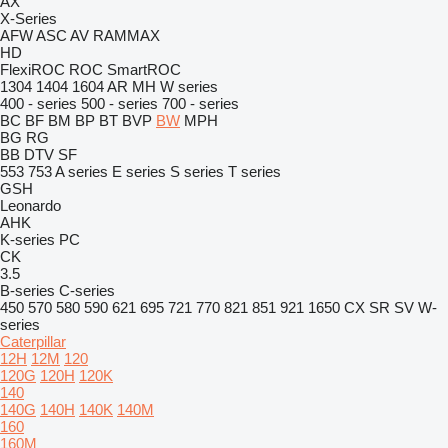
AX
X-Series
AFW
ASC
AV
RAMMAX
HD
FlexiROC
ROC
SmartROC
1304
1404
1604
AR
MH
W series
400 - series
500 - series
700 - series
BC
BF
BM
BP
BT
BVP
BW
MPH
BG
RG
BB
DTV
SF
553
753
A series
E series
S series
T series
GSH
Leonardo
AHK
K-series
PC
CK
3.5
B-series
C-series
450
570
580
590
621
695
721
770
821
851
921
1650
CX
SR
SV
W-
series
Caterpillar
12H
12M
120
120G
120H
120K
140
140G
140H
140K
140M
160
160M