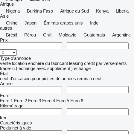
Afrique
Nigeria
Burkina Faso
Afrique du Sud
Kenya
Liberia
Asie
Chine
Japon
Émirats arabes unis
Inde
autres
Brésil
Pérou
Chili
Moldavie
Guatemala
Argentine
Prix
–
Type d'annonce
vente
location
enchère
du fabricant
leasing
crédit
par versements
trade-in ( échange avec supplément )
échange
État
neuf
d'occasion
pour pièces détachées
remis à neuf
Année
–
Euro
Euro 1
Euro 2
Euro 3
Euro 4
Euro 5
Euro 6
Kilométrage
–
km
Caractéristiques
Poids net à vide
–