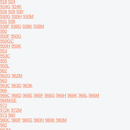
918
924
924G
924K
926
928
930
930G
930H
930M
931
938
938F
938G
938K
938M
950
950F
950G
950GC
950H
950K
953
953C
955
955L
962
962G
962M
963
963C
963D
963K
966
966C
966D
966E
966F
966G
966H
966K
966L
966M
966MXE
972
972K
972M
973
980
980C
980F
980G
980H
980K
980M
982
982M