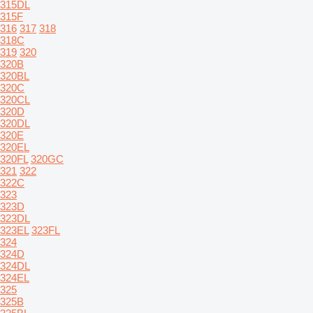
315DL
315F
316
317
318
318C
319
320
320B
320BL
320C
320CL
320D
320DL
320E
320EL
320FL
320GC
321
322
322C
323
323D
323DL
323EL
323FL
324
324D
324DL
324EL
325
325B