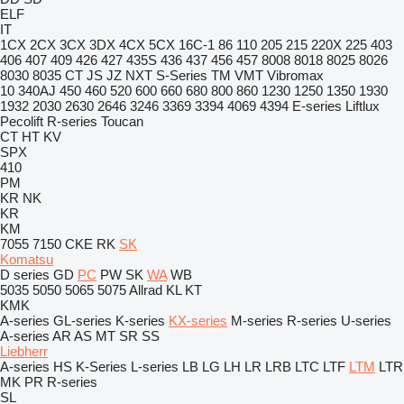
ELF
IT
1CX
2CX
3CX
3DX
4CX
5CX
16C-1
86
110
205
215
220X
225
403
406
407
409
426
427
435S
436
437
456
457
8008
8018
8025
8026
8030
8035
CT
JS
JZ
NXT
S-Series
TM
VMT
Vibromax
10
340AJ
450
460
520
600
660
680
800
860
1230
1250
1350
1930
1932
2030
2630
2646
3246
3369
3394
4069
4394
E-series
Liftlux
Pecolift
R-series
Toucan
CT
HT
KV
SPX
410
PM
KR
NK
KR
KM
7055
7150
CKE
RK
SK
Komatsu
D series
GD
PC
PW
SK
WA
WB
5035
5050
5065
5075
Allrad
KL
KT
KMK
A-series
GL-series
K-series
KX-series
M-series
R-series
U-series
A-series
AR
AS
MT
SR
SS
Liebherr
A-series
HS
K-Series
L-series
LB
LG
LH
LR
LRB
LTC
LTF
LTM
LTR
MK
PR
R-series
SL