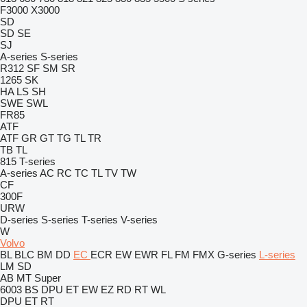
F3000
X3000
SD
SD
SE
SJ
A-series
S-series
R312
SF
SM
SR
1265
SK
HA
LS
SH
SWE
SWL
FR85
ATF
ATF
GR
GT
TG
TL
TR
TB
TL
815
T-series
A-series
AC
RC
TC
TL
TV
TW
CF
300F
URW
D-series
S-series
T-series
V-series
W
Volvo
BL
BLC
BM
DD
EC
ECR
EW
EWR
FL
FM
FMX
G-series
L-series
LM
SD
AB
MT
Super
6003
BS
DPU
ET
EW
EZ
RD
RT
WL
DPU
ET
RT