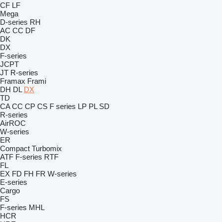
CF
LF
Mega
D-series
RH
AC
CC
DF
DK
DX
F-series
JCPT
JT
R-series
Framax
Frami
DH
DL
DX
TD
CA
CC
CP
CS
F series
LP
PL
SD
R-series
AirROC
W-series
ER
Compact
Turbomix
ATF
F-series
RTF
FL
EX
FD
FH
FR
W-series
E-series
Cargo
FS
F-series
MHL
HCR