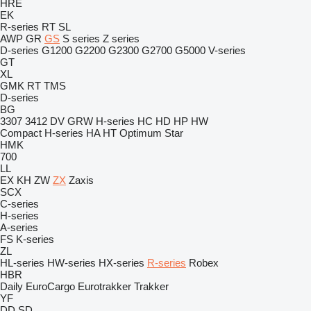
HRE
EK
R-series
RT
SL
AWP
GR
GS
S series
Z series
D-series
G1200
G2200
G2300
G2700
G5000
V-series
GT
XL
GMK
RT
TMS
D-series
BG
3307
3412
DV
GRW
H-series
HC
HD
HP
HW
Compact
H-series
HA
HT
Optimum
Star
HMK
700
LL
EX
KH
ZW
ZX
Zaxis
SCX
C-series
H-series
A-series
FS
K-series
ZL
HL-series
HW-series
HX-series
R-series
Robex
HBR
Daily
EuroCargo
Eurotrakker
Trakker
YF
DD
SD