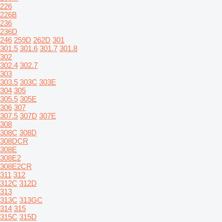
226
226B
236
236D
246
259D
262D
301
301.5
301.6
301.7
301.8
302
302.4
302.7
303
303.5
303C
303E
304
305
305.5
305E
306
307
307.5
307D
307E
308
308C
308D
308DCR
308E
308E2
308E2CR
311
312
312C
312D
313
313C
313GC
314
315
315C
315D