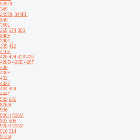
345DL
349
349DL
349EL
350
350L
365
374
390
390F
390FL
395
416
416E
420
424
426
428
428D
428E
428F
430
430F
432
432F
434
444
444F
589
826
826G
906
906H
906M
907
908
908H
908M
910
914
914G