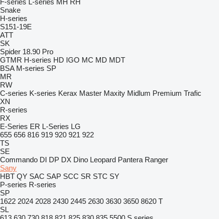
F-series
L-series
MH
RH
Snake
H-series
S151-19E
ATT
SK
Spider 18.90 Pro
GTMR
H-series
HD
IGO
MC
MD
MDT
BSA
M-series
SP
MR
RW
C-series
K-series
Kerax
Master
Maxity
Midlum
Premium
Trafic
XN
R-series
RX
E-Series
ER
L-Series
LG
655
656
816
919
920
921
922
TS
SE
Commando
DI
DP
DX
Dino
Leopard
Pantera
Ranger
Sany
HBT
QY
SAC
SAP
SCC
SR
STC
SY
P-series
R-series
SP
1622
2024
2028
2430
2445
2630
3630
3650
8620 T
SL
613
630
730
818
821
825
830
835
5500
S series