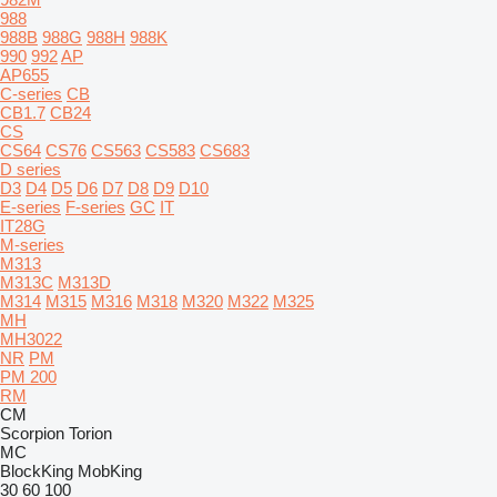
988
988B
988G
988H
988K
990
992
AP
AP655
C-series
CB
CB1.7
CB24
CS
CS64
CS76
CS563
CS583
CS683
D series
D3
D4
D5
D6
D7
D8
D9
D10
E-series
F-series
GC
IT
IT28G
M-series
M313
M313C
M313D
M314
M315
M316
M318
M320
M322
M325
MH
MH3022
NR
PM
PM 200
RM
CM
Scorpion
Torion
MC
BlockKing
MobKing
30
60
100