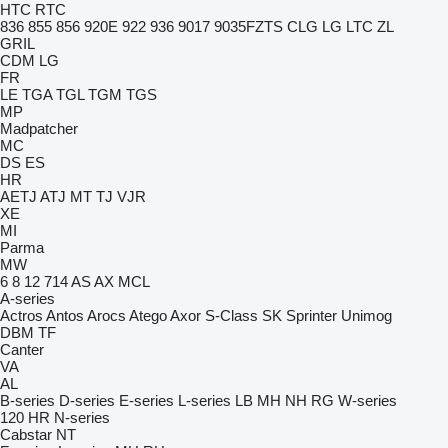
HTC
RTC
836
855
856
920E
922
936
9017
9035FZTS
CLG
LG
LTC
ZL
GRIL
CDM
LG
FR
LE
TGA
TGL
TGM
TGS
MP
Madpatcher
MC
DS
ES
HR
AETJ
ATJ
MT
TJ
VJR
XE
MI
Parma
MW
6
8
12
714
AS
AX
MCL
A-series
Actros
Antos
Arocs
Atego
Axor
S-Class
SK
Sprinter
Unimog
DBM
TF
Canter
VA
AL
B-series
D-series
E-series
L-series
LB
MH
NH
RG
W-series
120
HR
N-series
Cabstar
NT