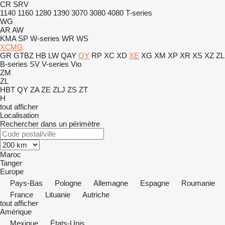
CR
SRV
1140
1160
1280
1390
3070
3080
4080
T-series
WG
AR
AW
KMA
SP
W-series
WR
WS
XCMG
GR
GTBZ
HB
LW
QAY
QY
RP
XC
XD
XE
XG
XM
XP
XR
XS
XZ
ZL
B-series
SV
V-series
Vio
ZM
ZL
HBT
QY
ZA
ZE
ZLJ
ZS
ZT
H
tout afficher
Localisation
Rechercher dans un périmètre
Maroc
Tanger
Europe
Pays-Bas
Pologne
Allemagne
Espagne
Roumanie
France
Lituanie
Autriche
tout afficher
Amérique
Mexique
États-Unis