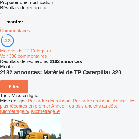
Proposer une modification
Résultats de recherche:
-
montrer
Commentaires
4.3
Matériel de TP Caterpillar
Voir 336 commentaires
Résultats de recherche:
2182 annonces
Montrer
2182 annonces:
Matériel de TP Caterpillar 320
Filtre
Trier
:
Mise en ligne
Mise en ligne
Par ordre décroissant
Par ordre croissant
Année - les
plus récentes en premier
Année - les plus anciens au début
Kilométrage ⬊
Kilométrage ⬈