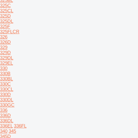
325BL
325C
325CL
325D
325DL
325F
325FLCR
326
326D
329
329D
329DL
329EL
330
330B
330BL
330C
330CL
330D
330DL
330GC
336
336D
336DL
336EL
336FL
340
345
345D