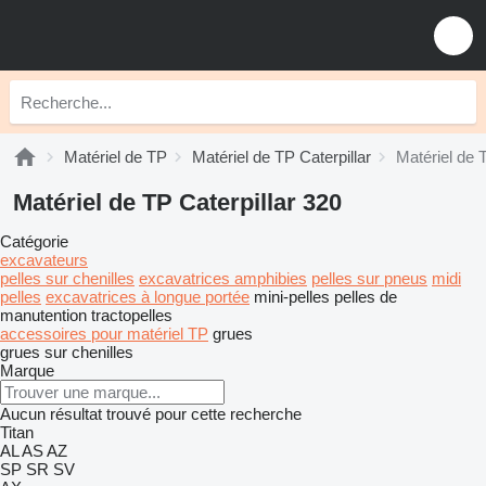
Matériel de TP
Matériel de TP Caterpillar
Matériel de 
Matériel de TP Caterpillar 320
Catégorie
excavateurs
pelles sur chenilles
excavatrices amphibies
pelles sur pneus
midi
pelles
excavatrices à longue portée
mini-pelles
pelles de
manutention
tractopelles
accessoires pour matériel TP
grues
grues sur chenilles
Marque
Aucun résultat trouvé pour cette recherche
Titan
AL
AS
AZ
SP
SR
SV