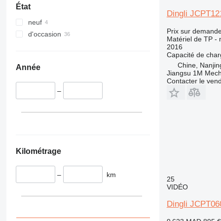
345
Vibromax
État
349
Dingli JCPT12
neuf
350
Prix sur demand
d'occasion
365
Matériel de TP - 
2016
374
Capacité de cha
390
Chine, Nanjin
Année
395
Jiangsu 1M Mecha
Contacter le ven
416
–
420
424
426
428
430
Kilométrage
432
434
–
km
444
25
VIDÉO
589
826
Dingli JCPT0
906