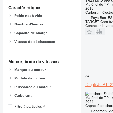
9 623 MAD
895 €
907
Matériel de TP - 
Caractéristiques
2018
908
Carburant
électr
910
Poids net à vide
Pays-Bas, ES
914
TARGET Cars bv
Nombre d'heures
Contacter le ven
918
924
Capacité de charge
926
Vitesse de déplacement
928
930
931
Moteur, boîte de vitesses
938
950
Marque du moteur
953
34
Modèle de moteur
955
Dingli JCPT1
Puissance du moteur
962
963
Enchè
Carburant
Matériel de TP - 
966
2024
972
Capacité de cha
Filtre à particules
Danemark, A
973