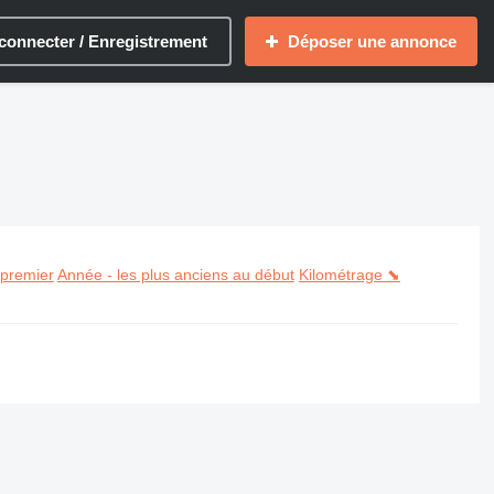
connecter / Enregistrement
Déposer une annonce
 premier
Année - les plus anciens au début
Kilométrage ⬊