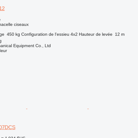
12
e
nacelle ciseaux
rge
450 kg
Configuration de l'essieu
4x2
Hauteur de levée
12 m
g
nical Equipment Co., Ltd
deur
607DCS