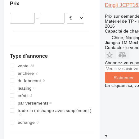
Prix
Dingli JCPT1
Allemagne
313
435S
3369
XS
Royaume-Uni
314
436
3394
XZ
Prix sur demand
–
315
437
4069
ZL
Matériel de TP - 
2016
316
456
4394
Capacité de cha
317
457
E-series
Chine, Nanjin
Jiangsu 1M Mecha
318
8008
Liftlux
Contacter le ven
319
8018
Pecolift
Type d'annonce
320
8025
R-series
Abonnez-vous pou
321
8026
Toucan
vente
322
8030
enchère
S'abonner
323
8035
du fabricant
En cliquant ici, 
324
CT
leasing
325
JS
crédit
326
JZ
par versements
329
NXT
trade-in ( échange avec supplément )
330
S-Series
échange
336
TM
340
VMT
7