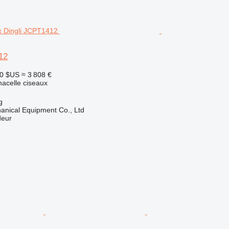
12
00 $US
≈ 3 808 €
nacelle ciseaux
g
nical Equipment Co., Ltd
deur