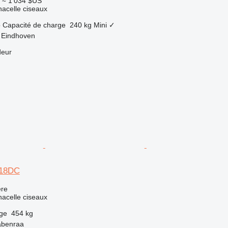
≈ 1 034 $US
nacelle ciseaux
o
Capacité de charge
240 kg
Mini
✓
 Eindhoven
deur
218DC
re
nacelle ciseaux
rge
454 kg
abenraa