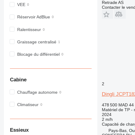
Retrade AS
VEE
980
Contacter le ven
982
Réservoir AdBlue
988
990
Ralentisseur
992
AP
Graissage centralisé
C-series
Blocage du différentiel
CB
CS
D series
E-series
Cabine
2
F-series
Chauffage autonome
GC
Dingli JCPT1
IT
Climatiseur
478 500 MAD
44
M-series
Matériel de TP - 
MH
2024
2 m/h
NR
Capacité de cha
PM
Essieux
Pays-Bas, Ou