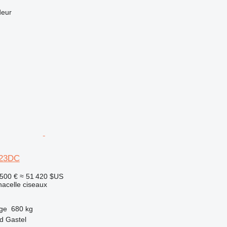
deur
823DC
 500 €
≈ 51 420 $US
nacelle ciseaux
rge
680 kg
d Gastel