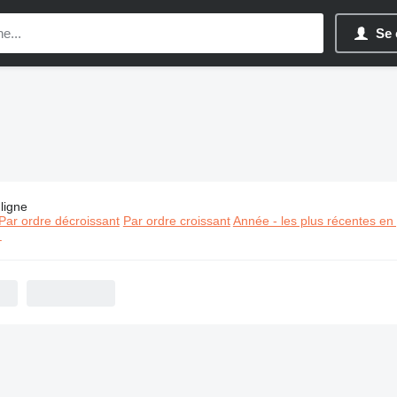
Se 
ligne
s:
Matériel de TP Dingli
Par ordre décroissant
Par ordre croissant
Année - les plus récentes en
⬈