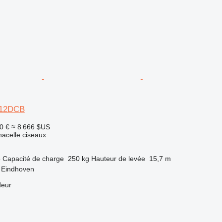
612DCB
0 €
≈ 8 666 $US
nacelle ciseaux
o
Capacité de charge
250 kg
Hauteur de levée
15,7 m
 Eindhoven
deur