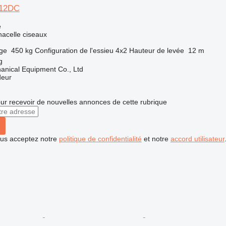
612DC
e
nacelle ciseaux
rge
450 kg
Configuration de l'essieu
4x2
Hauteur de levée
12 m
g
nical Equipment Co., Ltd
deur
r recevoir de nouvelles annonces de cette rubrique
vous acceptez notre
politique de confidentialité
et notre
accord utilisateur