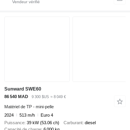
Sunward SWE60
86 540 MAD
9 300 $US
≈ 8 049 €
Matériel de TP - mini-pelle
2024
513 m/h
Euro 4
Puissance
39 kW (53.06 ch)
Carburant
diesel
Capacité de charge
6 000 kg