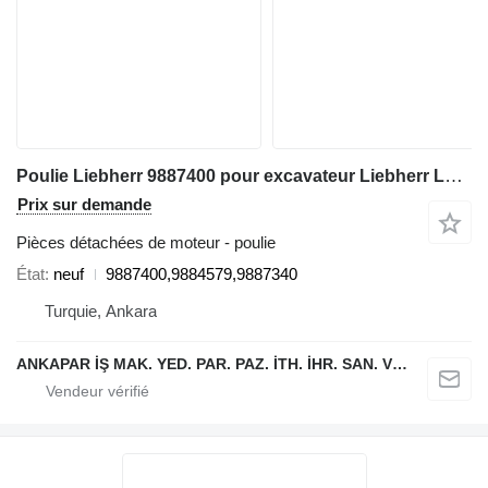
Poulie Liebherr 9887400 pour excavateur Liebherr L544,L554,L550,L556,L566,L576L580
Prix sur demande
Pièces détachées de moteur - poulie
État
neuf
9887400,9884579,9887340
Turquie, Ankara
ANKAPAR İŞ MAK. YED. PAR. PAZ. İTH. İHR. SAN. VE TİC. LTD. ŞTİ.