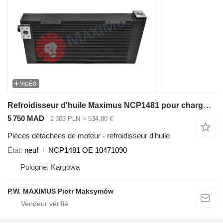
VIDÉO
Refroidisseur d'huile Maximus NCP1481 pour chargeuse sur pneus Liebherr L566 , L576 , L580
5 750 MAD
2 303 PLN
≈ 534,80 €
Pièces détachées de moteur - refroidisseur d'huile
État
neuf
NCP1481 OE 10471090
Pologne, Kargowa
P.W. MAXIMUS Piotr Maksymów