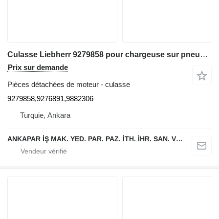
Culasse Liebherr 9279858 pour chargeuse sur pneus Liebherr L544,L554,L550,L556,L566,L576,L580
Prix sur demande
Pièces détachées de moteur - culasse
9279858,9276891,9882306
Turquie, Ankara
ANKAPAR İŞ MAK. YED. PAR. PAZ. İTH. İHR. SAN. VE TİC. LTD. ŞTİ.