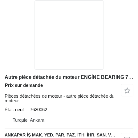
Autre pièce détachée du moteur ENGİNE BEARING 7620062 pour chargeuse sur pneus Liebherr L538,L542,L544,L554,L550,L556,L566,L576L580
Prix sur demande
Pièces détachées de moteur - autre pièce détachée du
moteur
État
neuf
7620062
Turquie, Ankara
ANKAPAR İŞ MAK. YED. PAR. PAZ. İTH. İHR. SAN. VE TİC. LTD. ŞTİ.