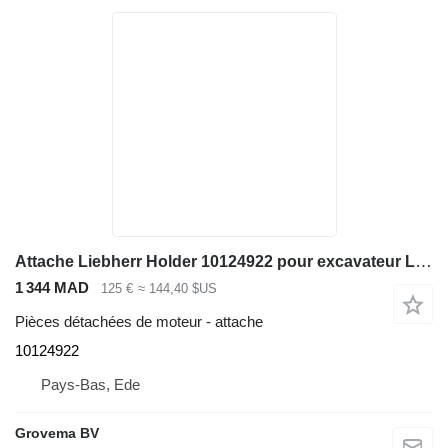
Attache Liebherr Holder 10124922 pour excavateur Liebherr LH60 C/LH60 CHR/LH60 M/LH60 MHR/LH60 MT/LH80 C/LH80 M/LH80 MHR/L566/L576/L580/R946/R950/R956/R960/R976/D936
1 344 MAD
125 €
≈ 144,40 $US
Pièces détachées de moteur - attache
10124922
Pays-Bas, Ede
Grovema BV