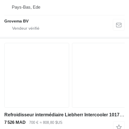
Pays-Bas, Ede
Grovema BV
Refroidisseur intermédiaire Liebherr Intercooler 1017209 pour chargeuse sur pneus Liebherr L580 / L576 / L566
7 526 MAD
700 €
≈ 808,80 $US