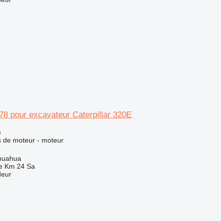
8 pour excavateur Caterpillar 320E
e
 de moteur - moteur
huahua
e Km 24 Sa
deur