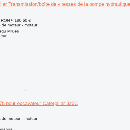
llar Transmission/boîte de vitesses de la pompe hydraulique
0 RON
≈ 190,60 €
 de moteur - moteur
rgu Mrues
deur
78 pour excavateur Caterpillar 320C
e
 de moteur - moteur
huahua