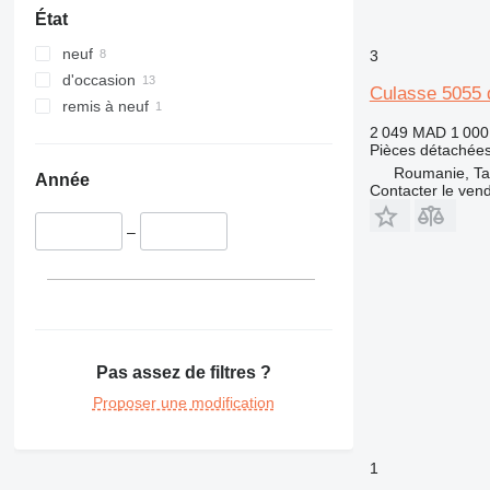
420
416C
État
422
416D
neuf
3
424
416E
d'occasion
426
Culasse 5055 d
remis à neuf
428
426C
2 049 MAD
1 00
430
428B
Pièces détachées
432
428C
430F
Roumanie, Ta
Année
Contacter le ven
434
428D
432D
438
428E
432E
434E
–
444
428F
432F
434F
438C
631
444F
730
631E
777
966
777D
Pas assez de filtres ?
972
966C
980
966D
972H
Proposer une modification
988
966E
972K
980B
C-series
966F
980C
988H
1
DE
966G
980F
C18