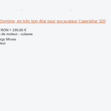
'origine, en très bon état pour excavateur Caterpillar 320
0 RON
≈ 190,60 €
 de moteur - culasse
rgu Mrues
deur