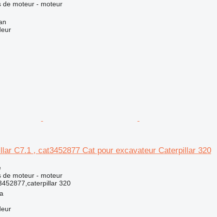
 de moteur - moteur
an
deur
llar C7.1 , cat3452877 Cat pour excavateur Caterpillar 320
e
 de moteur - moteur
3452877,caterpillar 320
la
deur