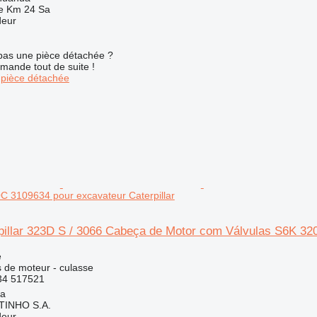
e Km 24 Sa
deur
pas une pièce détachée ?
mande tout de suite !
pièce détachée
C 3109634 pour excavateur Caterpillar
pillar 323D S / 3066 Cabeça de Motor com Válvulas S6K 320
e
 de moteur - culasse
34 517521
ia
TINHO S.A.
deur