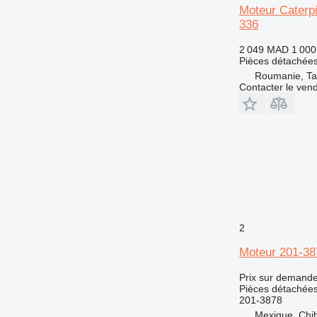
Moteur Caterpi
D series
336
E-series
D4
M-series
D5
2 049 MAD
1 00
Pièces détachées
MH
D6
M313
Roumanie, Ta
V-series
D7
M315
M313C
Contacter le ven
D8
M316
D10
M318
D11
M320
D343
M325
2
Moteur 201-38
Prix sur demand
Pièces détachées
201-3878
Mexique, Chi