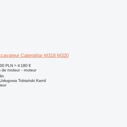
xcavateur Caterpillar M318 M320
000 PLN
≈ 4 180 €
 de moteur - moteur
lin
Usługowa Tobiański Kamil
deur