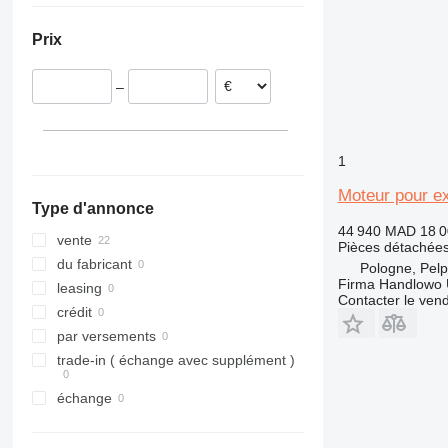
Portugal
321
320B
318CL
Prix
Grèce
322
320C
323
320D
322C
–
324
320E
323D
325
320L
324D
326
325B
1
329
325C
326D
325BL
330
325D
329D
Moteur pour e
Type d'annonce
336
329EL
330B
44 940 MAD
18 
340
330C
336D
330BL
vente
Pièces détachées
345
330D
336EL
330CL
du fabricant
Pologne, Pelp
Firma Handlowo 
349
330F
345B
leasing
Contacter le ven
350
330L
345C
345BL
crédit
365
345D
350L
par versements
374
365B
trade-in ( échange avec supplément )
375
365CL
échange
390
416