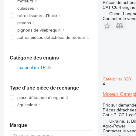
moteurs
Pièces détachées
CAT C6.4 engine
culasses
Chine, Longn
refroidisseurs d'huile
Contacter le ven
pistons
pignons de vilebrequin
autres pièces détachées du moteur
Catégorie des engins
matériel de TP
excavateurs
Caterpillar 320
engins de terrassement
4
Type d'une pièce de rechange
autre matériel TP
bulldozers
Moteur Caterpi
pièce détachée d'origine
équivalent
Prix sur demand
Pièces détachées
Cat c 7. C7.1 cat
Ukraine, s. Bi
Marque
Agro-Power
Contacter le ven